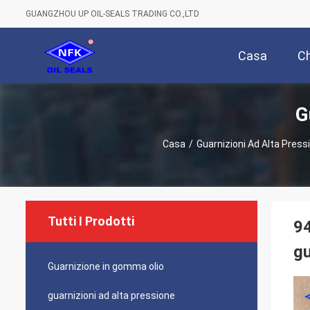
GUANGZHOU UP OIL-SEALS TRADING CO.,LTD
Casa
Ch
G
Casa
/
Guarnizioni Ad Alta Press
Tutti I Prodotti
94
gu
Guarnizione in gomma olio
guarnizioni ad alta pressione