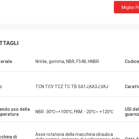
Miglior 
TTAGLI
eriale
Nitrile, gomma, NBR, F548, HNBR
Codice
o
TCN TCV TCZ TC TB SA1J,KA3J,VAJ
Caratt
endo uso della
USI del
NBR -30℃~+100℃; FKM: - 20℃~ +120℃
peratura
guarni
Asse rotatoria della macchina idraulica
china di