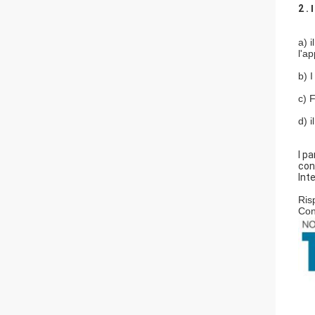
2 .
a) i
l'a
b) 
c) 
d) 
I p
con
Int
Ris
Con