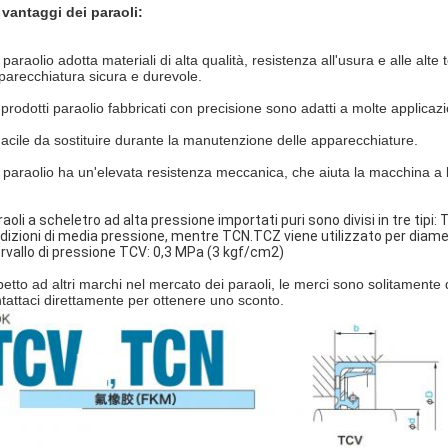
I vantaggi dei paraoli:
l paraolio adotta materiali di alta qualità, resistenza all'usura e alle alt
pparecchiatura sicura e durevole.
I prodotti paraolio fabbricati con precisione sono adatti a molte applicazi
Facile da sostituire durante la manutenzione delle apparecchiature.
il paraolio ha un'elevata resistenza meccanica, che aiuta la macchina a 
araoli a scheletro ad alta pressione importati puri sono divisi in tre tipi
dizioni di media pressione, mentre TCN.TCZ viene utilizzato per diametr
ervallo di pressione TCV: 0,3 MPa (3 kgf/cm2)
petto ad altri marchi nel mercato dei paraoli, le merci sono solitamente d
tattaci direttamente per ottenere uno sconto.