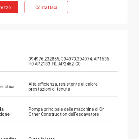
Prezzo
Contattaci
394976.232855, 394973.394974, AP1636-
H0 AP2183-F0, AP2462-G0
Alta efficienza, resistente al calore,
eristica
prestazioni di tenuta
la
Pompa principale delle macchine di Or
zione
Other Construction dell'escavatore