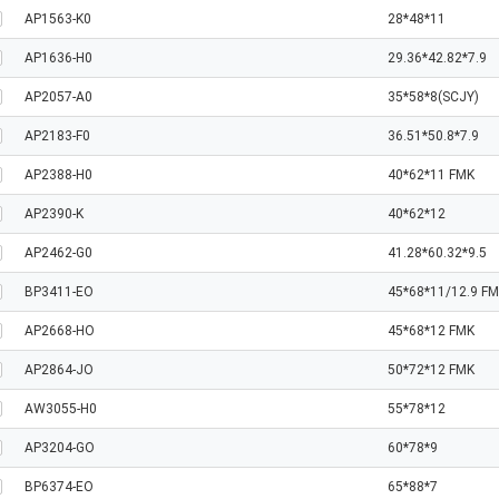
AP1563-K0
28*48*11
AP1636-H0
29.36*42.82*7.9
AP2057-A0
35*58*8(SCJY)
AP2183-F0
36.51*50.8*7.9
AP2388-H0
40*62*11 FMK
AP2390-K
40*62*12
AP2462-G0
41.28*60.32*9.5
BP3411-EO
45*68*11/12.9 F
AP2668-HO
45*68*12 FMK
AP2864-JO
50*72*12 FMK
AW3055-H0
55*78*12
AP3204-GO
60*78*9
BP6374-EO
65*88*7