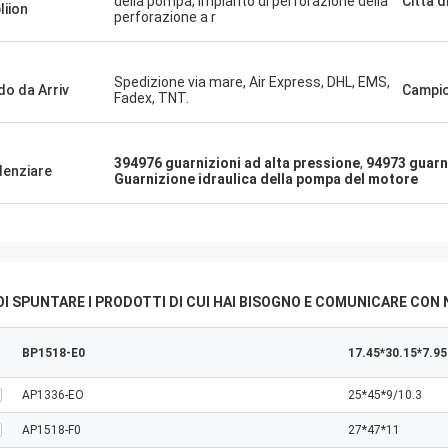
della pompa, impianto di perforazione della
Città d
liion
perforazione a r
Mutakilwa Wilson Africa
Carlo
Spedizione via mare, Air Express, DHL, EMS,
o da Arriv
Campi
ti anziani, cose sono ancora come di
Il buon fornitore e sempr
Fadex, TNT.
to, i prodotti dell'agenzia sono
suggerimenti profession
utentico, la prestazione di costo
buona qualità, noi avran
onale. Trasporto veloce e servic
lungo in futuro.
394976 guarnizioni ad alta pressione
,
94973 guarni
denziare
Guarnizione idraulica della pompa del motore
buon raccomando merito 5 stelle!
I SPUNTARE I PRODOTTI DI CUI HAI BISOGNO E COMUNICARE CON 
BP1518-E0
17.45*30.15*7.95
AP1336-EO
25*45*9/10.3
AP1518-F0
27*47*11