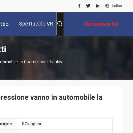
Italian
Spettacolo VR
tici
Richiedere Un
ti
Preventivo
tomobile La Guarnizione Idraulica
ressione vanno in automobile la
origine
Il Giappone