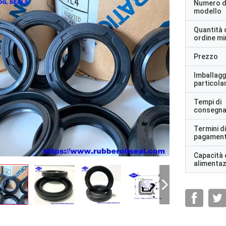
Numero d
modello
Quantità 
ordine m
Prezzo
Imballagg
particolar
Tempi di
consegn
Termini di
pagamen
Capacità 
alimenta