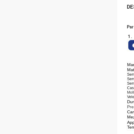
DE
Par
1 .
Mar
Mat
Sem
Sem
Sem
Cass
Mol
Velo
Dur
Pre
Car
Mez
App
Tem