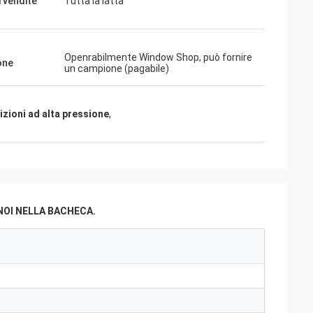
i vendite
Tutta la latta
Openrabilmente Window Shop, può fornire
one
e dare i
un campione (pagabile)
ali, merci sono
no coopertion
zioni ad alta pressione
,
NOI NELLA BACHECA.