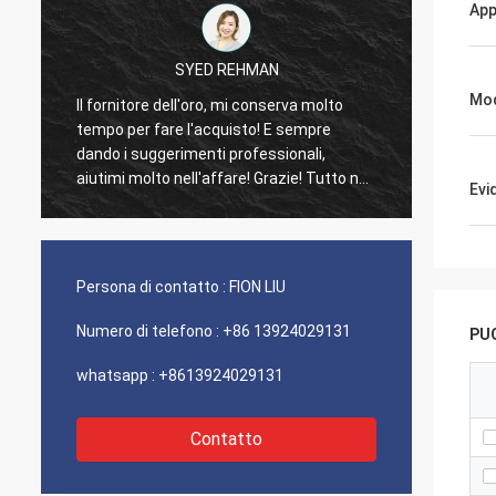
App
SYED REHMAN
Mod
Il fornitore dell'oro, mi conserva molto
I clien
tempo per fare l'acquisto! E sempre
consue
dando i suggerimenti professionali,
100% a
aiutimi molto nell'affare! Grazie! Tutto nel
eccezi
Evi
migliore ordine, le merci di buona qualità,
molto 
trasporto veloce e servizio che molto
buon raccomando. Merita 5 stelle! I vostri
prodotti guarda benissimo e alta qualità
Persona di contatto :
FION LIU
ugualmente e contatteranno la vostra
società per comprare più
Numero di telefono :
+86 13924029131
PUO
whatsapp :
+8613924029131
Contatto