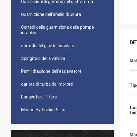
Guarnizioni di gomma del diaframma
Guarnizione dell'anello di usura
Corredi della guarnizione della pompa
idraulica
DE
corredo del giunto circolare
Spingitoio della valvola
Mat
Parti idrauliche dell'escavatore
cariore di turbo del motore
Tip
Escavatore Filters
fac
Marine Hydraulic Parts
tem
Mac