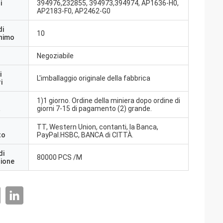
i
394976,232855, 394973,394974, AP1636-H0,
AP2183-F0, AP2462-G0
di
10
inimo
Negoziabile
i
L'imballaggio originale della fabbrica
i
1)1 giorno. Ordine della miniera dopo ordine di
a
giorni 7-15 di pagamento (2) grande.
TT, Western Union, contanti, la Banca,
to
PayPal.HSBC, BANCA di CITTÀ.
di
80000 PCS /M
zione