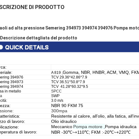
SCRIZIONE DI PRODOTTO
aoli ad alta pressione Semering 394973 394974 394976 Pompa motor
 Descrizione dettagliata del prodotto
ca:
eriale:
Gomma, NBR, HNBR, ACM, VMQ, FK
A 819 ,
ering 394976
TCV 29.36*42.86*7.9
ering 394973
TCV 36.51*50.8*7.9
ering 394974
TCV 41.28*60.32*9.5
a in metallo
SPCC
la
SWP
cità:
3.0
m/s
ezza:
NBR 90 FKM 75
ssione:
300mpa
atteristica:
Resistente al calore, all'olio, alla fatica, all'i
zo di lavoro:
Olio idraulico
Meccanico
Pompa motore ,
Pompa idraulica
licazione:
peratura di lavoro:
NBR -30℃~+110℃; FKM :-20℃~+220℃