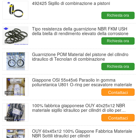
492425 Sigillo di combinazione a pistoni
Richiesta ora
Tipo resistenza della guarnizione NBR FKM USH
della biella di rendimento elevato della corrosione
Richiesta ora
Guarnizione POM Material del pistone del cilindro
idraulico di Tecnolan di combinazione
Richiesta ora
Giappone OSI 55x45x6 Paraolio in gomma
poliuretanica U801 O-ring per escavatore materiale
Contattaci
100% fabbrica giapponese OUY 40x25x12 NBR
materiale sigillo idraulico per cilindri di olio per
macchine e attrezzature da costruzione
Contattaci
OUY 60x45x12 100% Giappone Fabbrica Materiale
NBR Sottili idraulici per cilindri