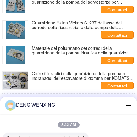
guarnizione della pompa del servosterzo per
l'escavatore di Eaton Vickersn
Contattaci
Guarnizione Eaton Vickers 61237 dell'asse del
corredo della ricostruzione della pompa della
direzione di potenza idraulica applio
Contattaci
Materiale del poliuretano dei corredi della
guarnizione della pompa idraulica della guarnizione
dell'asse resistente all'uso
Contattaci
Corredi idraulici della guarnizione della pompa a
ingranaggi dell'escavatore di gomma per KOMATSU
PC200-1 PC220-1 PC300-1
Contattaci
Anti corredi della guarnizione della pompa idraulica
di corrosione, corredo della guarnizione dell'asse
DENG WENXING
della pompa - 20 ~ 120 impiegati del ℃
Contattaci
Guarnizione idraulica universale dei corredi NBR
8:12 AM
PTFFE NFK della guarnizione della pompa a
ingranaggi di EC
Contattaci