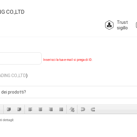
G CO.,LTD
Trust
sigillo
Inserisci la tua e-mail si prega di ID.
DING CO.,LTD
)