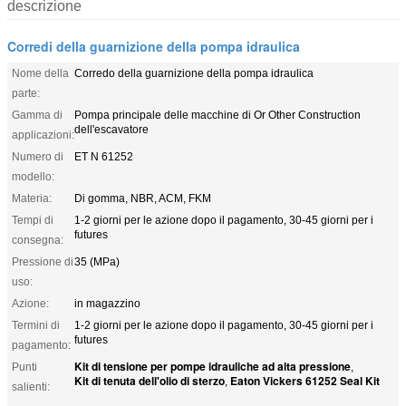
descrizione
Corredi della guarnizione della pompa idraulica
Nome della
Corredo della guarnizione della pompa idraulica
parte:
Gamma di
Pompa principale delle macchine di Or Other Construction
dell'escavatore
applicazioni:
Numero di
ET N 61252
modello:
Materia:
Di gomma, NBR, ACM, FKM
Tempi di
1-2 giorni per le azione dopo il pagamento, 30-45 giorni per i
futures
consegna:
Pressione di
35 (MPa)
uso:
Azione:
in magazzino
Termini di
1-2 giorni per le azione dopo il pagamento, 30-45 giorni per i
futures
pagamento:
Kit di tensione per pompe idrauliche ad alta pressione
Punti
,
Kit di tenuta dell'olio di sterzo
Eaton Vickers 61252 Seal Kit
,
salienti: