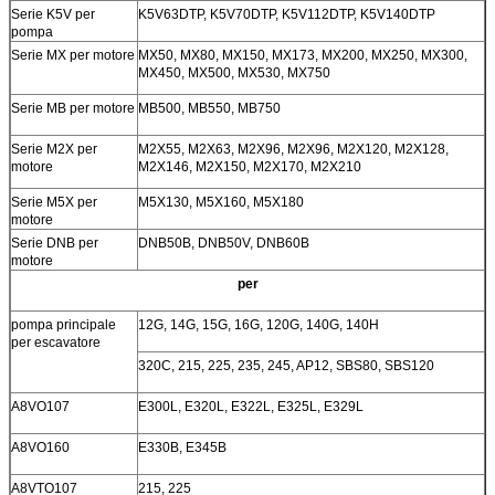
Serie K5V per
K5V63DTP, K5V70DTP, K5V112DTP, K5V140DTP
pompa
Serie MX per motore
MX50, MX80, MX150, MX173, MX200, MX250, MX300,
MX450, MX500, MX530, MX750
Serie MB per motore
MB500, MB550, MB750
Serie M2X per
M2X55, M2X63, M2X96, M2X96, M2X120, M2X128,
motore
M2X146, M2X150, M2X170, M2X210
Serie M5X per
M5X130, M5X160, M5X180
motore
Serie DNB per
DNB50B, DNB50V, DNB60B
motore
per
pompa principale
12G, 14G, 15G, 16G, 120G, 140G, 140H
per escavatore
320C, 215, 225, 235, 245, AP12, SBS80, SBS120
A8VO107
E300L, E320L, E322L, E325L, E329L
A8VO160
E330B, E345B
A8VTO107
215, 225