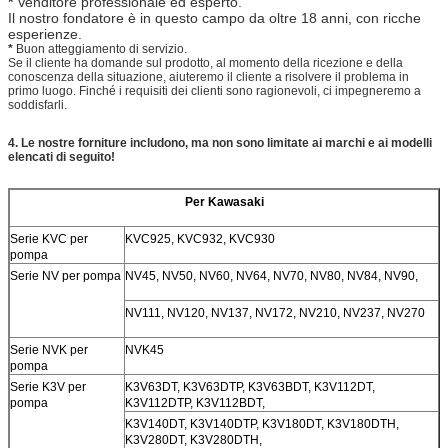
*
Venditore professionale ed esperto.
Il nostro fondatore è in questo campo da oltre 18 anni, con ricche
esperienze.
*
Buon atteggiamento di servizio.
Se il cliente ha domande sul prodotto, al momento della ricezione e della
conoscenza della situazione, aiuteremo il cliente a risolvere il problema in
primo luogo. Finché i requisiti dei clienti sono ragionevoli, ci impegneremo a
soddisfarli.
4.
Le nostre forniture includono, ma non sono limitate ai marchi e ai modelli
elencati di seguito!
Per Kawasaki
Serie KVC per
KVC925, KVC932, KVC930
pompa
Serie NV per pompa
NV45, NV50, NV60, NV64, NV70, NV80, NV84, NV90,
NV111, NV120, NV137, NV172, NV210, NV237, NV270
Serie NVK per
NVK45
pompa
Serie K3V per
K3V63DT, K3V63DTP, K3V63BDT, K3V112DT,
pompa
K3V112DTP, K3V112BDT,
K3V140DT, K3V140DTP, K3V180DT, K3V180DTH,
K3V280DT, K3V280DTH,