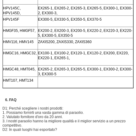
HPV145C,
EX265-1, EX265-2, EX265-3, EX265-5, EX300-1, EX300-
HPV145D,
2, EX300-3,
HPV145F
EX300-5, EX330-5, EX350-5, EX370-5
HMGF35, HMGF57,
EX200-2, EX200-3, EX200-5, EX220-2, EX220-3, EX220-
5, EX300-5, EX350-5
HMV116, HMV145
ZAXIS200, ZAXIS330, ZAXIS360
HMGC16, HMGC32,
EX100-1, EX100-2, EX120-1, EX120-2, EX200, EX220,
EX220-1, EX265-1,
HMGC48, HMT045,
EX265-2, EX265-3, EX265-5, EX300-1, EX300-2, EX300-
3, EX300-5
HMT107, HMT134
6. FAQ
D1: P
erché scegliere i nostri prodotti:
1. Possiamo fornirti una vasta gamma di paraolio.
2. Valutato fornitore d'oro da 20 anni.
3. I nostri paraolio hanno la migliore qualità e il miglior servizio a un prezzo
competitivo.
D2:
In quali luoghi hai esportato?