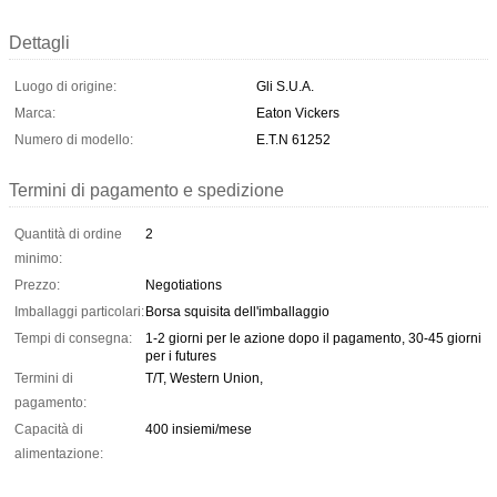
Dettagli
Luogo di origine:
Gli S.U.A.
Marca:
Eaton Vickers
Numero di modello:
E.T.N 61252
Termini di pagamento e spedizione
Quantità di ordine
2
minimo:
Prezzo:
Negotiations
Imballaggi particolari:
Borsa squisita dell'imballaggio
Tempi di consegna:
1-2 giorni per le azione dopo il pagamento, 30-45 giorni
per i futures
Termini di
T/T, Western Union,
pagamento:
Capacità di
400 insiemi/mese
alimentazione: