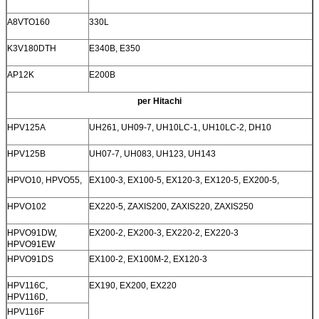
A8VTO160
330L
K3V180DTH
E340B, E350
AP12K
E200B
per Hitachi
HPV125A
UH261, UH09-7, UH10LC-1, UH10LC-2, DH10
HPV125B
UH07-7, UH083, UH123, UH143
HPVO10, HPVO55,
EX100-3, EX100-5, EX120-3, EX120-5, EX200-5,
HPVO102
EX220-5, ZAXIS200, ZAXIS220, ZAXIS250
HPVO91DW,
EX200-2, EX200-3, EX220-2, EX220-3
HPVO91EW
HPVO91DS
EX100-2, EX100M-2, EX120-3
HPV116C,
EX190, EX200, EX220
HPV116D,
HPV116F