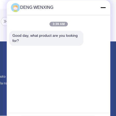
DENG WENXING
3:39 AM
Good day, what product are you looking 
for?
Prodotti
Guarnizione in gomma olio
guarnizioni ad alta pressione
sito
Marine Oil Seals
lla riservatezza
Tutte le categorie