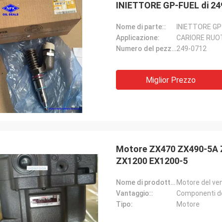
Nome di parte::
INIETTORE GP
Applicazione:
CARIORE RUO
Numero del pezzo::
249-0712
Miglior Prezzo
Motore ZX470 ZX490-5A ZX
ZX1200 EX1200-5
Nome di prodotto::
Motore del ve
Vantaggio::
Componenti d
Tipo:
Motore