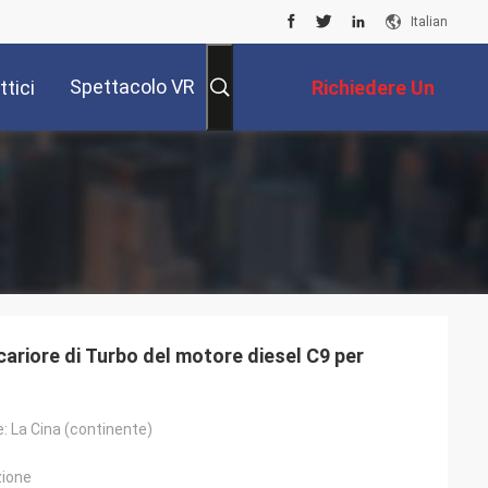
Italian
Spettacolo VR
tici
Richiedere Un
Preventivo
ariore di Turbo del motore diesel C9 per
e: La Cina (continente)
zione