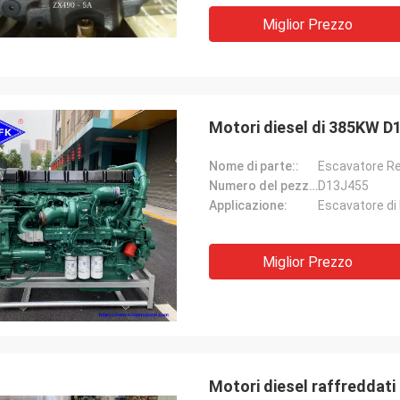
Miglior Prezzo
Mutakilwa Wilson Africa
Carlo
ti anziani, cose sono ancora come di
Il buon fornitore e sempr
to, i prodotti dell'agenzia sono
suggerimenti profession
utentico, la prestazione di costo
buona qualità, noi avran
Motori diesel di 385KW D1
onale. Trasporto veloce e servic
lungo in futuro.
buon raccomando merito 5 stelle!
Nome di parte::
Numero del pezzo::
D13J455
Applicazione:
Escavatore di
Miglior Prezzo