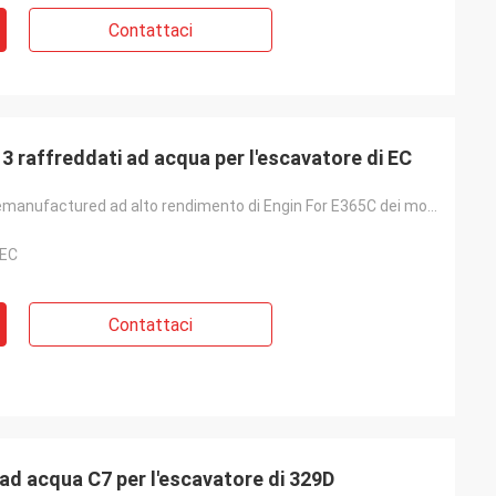
Contattaci
e dare i
ali, merci sono
no coopertion
3 raffreddati ad acqua per l'escavatore di EC
Escavatore Remanufactured ad alto rendimento di Engin For E365C dei motori diesel D13
 EC
Contattaci
Motori diesel raffreddati ad acqua C7 per l'escavatore di 329D