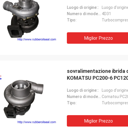
Luogo di origine::
Luogo d'origin
Numero di modello:
4D31
Tipo:
Turbocompre
Miglior Prezzo
sovralimentazione ibrida 
KOMATSU PC200-6 PC120
Luogo di origine::
Luogo d'origin
Numero di modello:
Comatsu PC20
Tipo:
Turbocompre
Miglior Prezzo