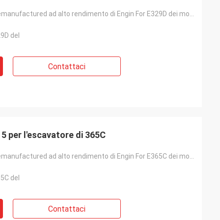
Escavatore Remanufactured ad alto rendimento di Engin For E329D dei motori diesel C7
9D del
Contattaci
Motori diesel di 343KW C15 per l'escavatore di 365C
Escavatore Remanufactured ad alto rendimento di Engin For E365C dei motori diesel C15
5C del
Contattaci