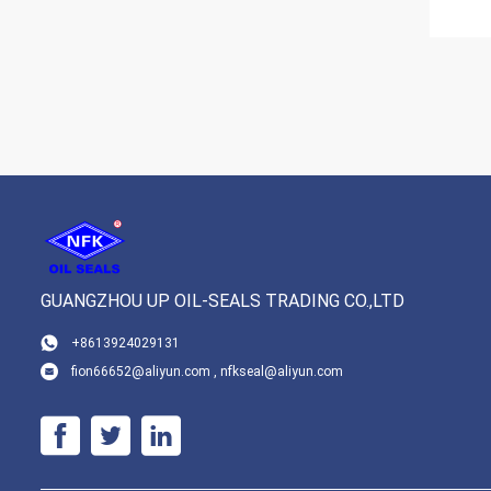
GUANGZHOU UP OIL-SEALS TRADING CO.,LTD
+8613924029131
fion66652@aliyun.com , nfkseal@aliyun.com