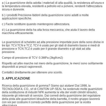
a ) La guarnizione della adotta i materiali di alta qualità, la resistenza all'usura e
la temperatura elevata, resistenti a petrolio ed a polvere, rendenti l'attrezzatura
sicura e durevole.
b ) i prodotti Precisione-fabbrii della guarnizione sono adatti a molte
applicazioni specifiche.
c ) Facile sostituire quando mantengono attrezzatura.
d ) La guarnizione della ha alta forza meccanica, che aiuta il lavoro della
macchina efficacemente.
Le guarnizioni di scheletro ad alta pressione importate pure della sono divise in
tre tipi: TCV.TCN e TCZ. TCV è usato per gli stati di diametro basso e medi di
pressione e TCN.TCZ è usato per il grande diametro e gli stati ad alta
pressione.
Campo di pressione di TCV: 0.3MPa (3kgf/cm2)
Rispetto ad altre marche nel mero della guarnizione, le merci sono solitamente
disponibili ai prezzi ragionevoli.
Contattici direttamente per ottenere uno sconto.
3. APPLICAZIONE
Ricerca della guarnizione di gomma? Siamo qui aiutare! Dal 1998, la
TECNOLOGIA IL CO., srl di CANTON UP-SEAL ha sostenuto molte guarnizioni
della sostituzione di industri NFK aumenta la vita dei vostri cilindri idraulici,
riducente gli intervalli di servizio. Dai corredi della guarnizione del regolatore
della pista alle guarnizioni idrauliche della barretta, il nostro gruppo lavorerà
con voi per costruire il corredo perfetto della guarnizione per la vostra
attrezzatura.