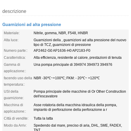
descrizione
Guarnizioni ad alta pressione
Materiale:
Nitrile, gomma, NBR, F548, HNBR
Alta luce:
Guarnizioni della , guarnizioni ad alta pressione del nuovo
tipo di TCZ, guarnizioni di pressione
Numero parte::
AP2462-G0 AP1636-H0 AP2183-F0
Caratteristica:
Alta efficienza, resistente al calore, prestazioni di tenuta
Gamma di
Una pompa principale di 394974 394973 394976
applicazione::
facendo uso della
NBR -30℃~+100℃; FKM: - 20℃~ +120℃
temperatura::
USI della
Pompa principale delle macchine di Or Other Construction
dell'escavatore
guarnizione:
Macchina di
Asse rotatoria della macchina idraulica della pompa,
impianto di perforazione della perforazione a r
applicazione::
Città di vendite:
Tutta la latta
Modo da Arriv:
Spedendo dal mare, preciso di aria, DHL, SME, FADEX,
TNT.