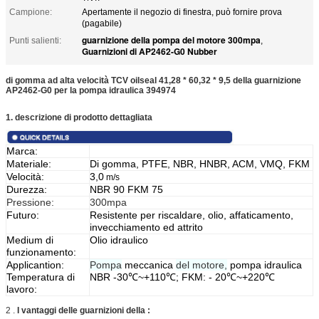
Campione:
Apertamente il negozio di finestra, può fornire prova
(pagabile)
guarnizione della pompa del motore 300mpa
Punti salienti:
,
Guarnizioni di AP2462-G0 Nubber
di gomma ad alta velocità TCV oilseal 41,28 * 60,32 * 9,5 della guarnizione
AP2462-G0 per la pompa idraulica 394974
1. descrizione di prodotto dettagliata
Marca:
Materiale:
Di gomma, PTFE, NBR, HNBR, ACM, VMQ, FKM
Velocità:
3,0
m/s
Durezza:
NBR 90 FKM 75
Pressione:
300mpa
Futuro:
Resistente per riscaldare, olio, affaticamento,
invecchiamento ed attrito
Medium di
Olio idraulico
funzionamento:
Applicantion:
Pompa
meccanica
del motore,
pompa idraulica
Temperatura di
NBR -30℃~+110℃; FKM: - 20℃~+220℃
lavoro:
2 .
I vantaggi delle guarnizioni della :