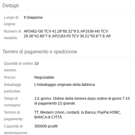
Dettagli
Luogo di
Il Giappone
origine:
Numero di
AP2462-G0 TCV 41.28*60.32*9.5; AP1636-H0 TCV
29.36*42.86*7.9; AP2183-F0 TCV 36.51*50.8*7.9; AP
modello:
Termini di pagamento e spedizione
Quantità di ordine
10
minimo:
Prezzo:
Negoziabile
Imballaggi
L'imballaggio originale della fabbrica
particolari:
Tempi di
1)1 giorno. Ordine della miniera dopo ordine di giorni 7-15
di pagamento (2) grande.
consegna:
Termini di
TT, Western Union, contanti, la Banca, PayPal.HSBC,
BANCA di CITTÀ.
pagamento:
Capacità di
300000 pcs/M
alimentazione: