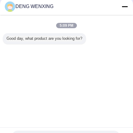
DENG WENXING
Quantità (pezzi)
in azione
se merci fuori - dell'aere
Tempo di Dellvery (giorni)
1-2 giorno
7-15 giorni
5:09 PM
Modo di termine di pagamento dalla consegna:
Good day, what product are you looking for?
7…
vi insegnano i piccoli trucchi
Molte materie prime della guarnizione cambieranno l'aspetto del prodotto
durante lo stoccaggio, che accelererà l'invecchiamento della guarnizione
dovuto i metodi irragionevoli di stoccaggio. Ci anche sarà danneggiamento del
prodotto quale ruggine, che colpirà la durata della guarnizione, noi
comunicherà e vederà come ora conservare la guarnizione:
Se avete qualunque indagine e domande, contatto Fion Liu dei pls
Seguire è le nostre informazioni di contatto:
Wathapp (WeChat): +86 13924029131
Potrei avere vostro Wathapp? Potete chiamare con noi per discutere le vostre