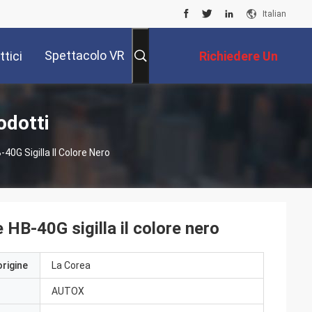
Italian
Spettacolo VR
tici
Richiedere Un
Preventivo
odotti
0G Sigilla Il Colore Nero
HB-40G sigilla il colore nero
origine
La Corea
AUTOX