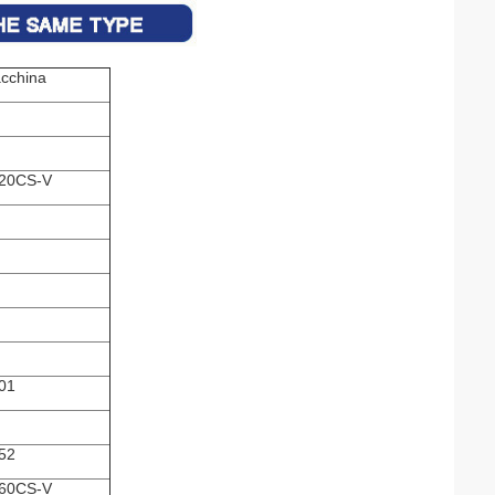
acchina
20CS-V
01
52
60CS-V