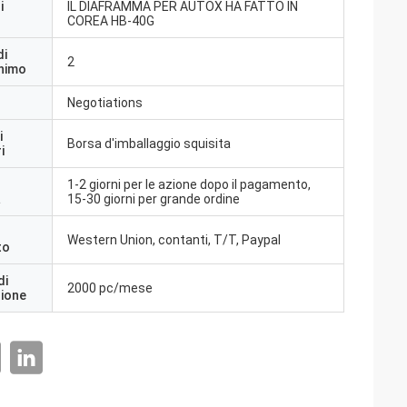
i
IL DIAFRAMMA PER AUTOX HA FATTO IN
COREA HB-40G
di
2
inimo
Negotiations
i
Borsa d'imballaggio squisita
i
1-2 giorni per le azione dopo il pagamento,
a
15-30 giorni per grande ordine
Western Union, contanti, T/T, Paypal
to
di
2000 pc/mese
zione