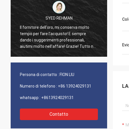
SYED REHMAN
Col
Il fornitore dell'oro, mi conserva molto
I clien
tempo per fare l'acquisto! E sempre
consue
dando i suggerimenti professionali,
100% a
Evi
aiutimi molto nell'affare! Grazie! Tutto nel
eccezi
migliore ordine, le merci di buona qualità,
molto 
trasporto veloce e servizio che molto
buon raccomando. Merita 5 stelle! I vostri
prodotti guarda benissimo e alta qualità
Persona di contatto :
FION LIU
ugualmente e contatteranno la vostra
società per comprare più
LA
Numero di telefono :
+86 13924029131
whatsapp :
+8613924029131
Contatto