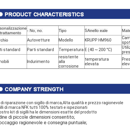
sonalizzazione
- No, no.
Tipo
S
Anello eale
Mate
 trattamento
Cam
chio
Autovetture
Modello
KRUPP HM960
spo
Util
ti standard
Parti standard
Temperatura
E (40 ~ 200 °C)
pre
resistente
temperatura
Pre
obili
Indurimento
alla
elevata
elev
corrosione
t di riparazione con sigillo di marca,
Alta qualità e prezzo ragionevole
illi di marca NFK tutti 100% testati e ispezionati
nostro kit di sigilli ha le dimensioni esatte del prodotto
dine di piccole dimensioni consentito;
occaggio ragionevole e consegna puntuale;