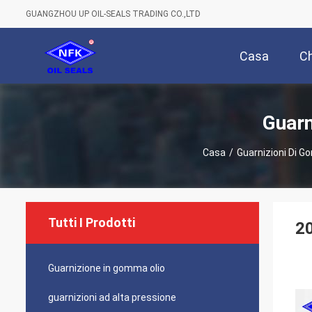
GUANGZHOU UP OIL-SEALS TRADING CO.,LTD
Casa
Ch
Guarn
Casa
/
Guarnizioni Di 
Tutti I Prodotti
20
Guarnizione in gomma olio
guarnizioni ad alta pressione