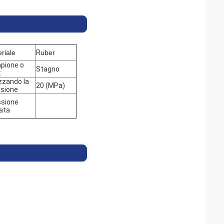
riale
R
uber
pione o
Stagno
t
izzando la
20 (MPa)
ssione
ssione
ata