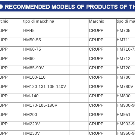
chio
tipo di macchina
Marchio
tipo di m
UPP
HM45
CRUPP
HM705
UPP
HM50-55
CRUPP
HM711
UPP
HM60-75
CRUPP
HM710-7
UPP
HM60
CRUPP
HM712
UPP
HM85-90V
CRUPP
HM720
UPP
HM100-110
CRUPP
HM780
UPP
HM130-131-135-140V
CRUPP
HM780V
UPP
HM-140
CRUPP
HM800
UPP
HM170-185-190V
CRUPP
HM900-9
UPP
HM200
CRUPP
HM951
UPP
HM220V
CRUPP
HM902-9
UPP
HM230V
CRUPP
HM950-9