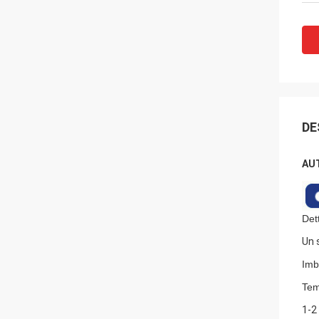
DE
AUT
Dett
Un 
Imb
Tem
1-2