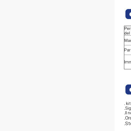
Per
del
Mar
Par
Imm
.
ki
.
Sig
.
Il 
Or
.
St
.