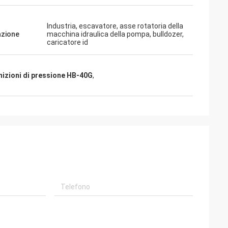
Industria, escavatore, asse rotatoria della
azione
macchina idraulica della pompa, bulldozer,
caricatore id
e dare i
ali, merci sono
no coopertion
izioni di pressione HB-40G
,