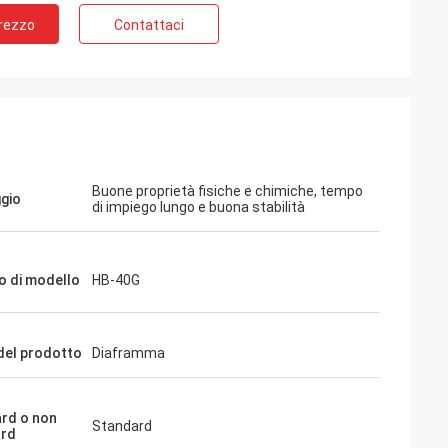
Prezzo
Contattaci
Buone proprietà fisiche e chimiche, tempo
gio
di impiego lungo e buona stabilità
 di modello
HB-40G
el prodotto
Diaframma
rd o non
Standard
ard