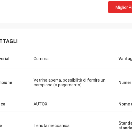
Miglior 
TTAGLI
erial
Gomma
Vantag
Vetrina aperta, possibilità di fornire un
mpione
Numero
campione (a pagamento)
rca
AUTOX
Nome d
Standa
e
Tenuta meccanica
stand