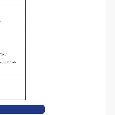
V
S-V
2000CS-V