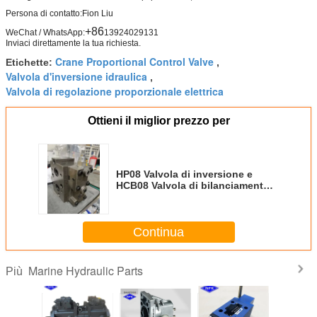
Persona di contatto:
Fion Liu
+86
WeChat / WhatsApp:
13924029131
Inviaci direttamente la tua richiesta.
Crane Proportional Control Valve
Etichette:
,
Valvola d'inversione idraulica
,
Valvola di regolazione proporzionale elettrica
Ottieni il miglior prezzo per
HP08 Valvola di inversione e
HCB08 Valvola di bilanciamento
Blocco di navi gru parti
idrauliche
Continua
Marine Hydraulic Parts
Più