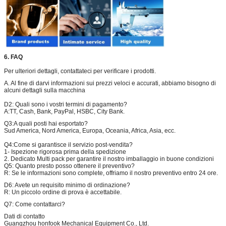
6. FAQ
Per ulteriori dettagli, contattateci per verificare i prodotti.
A. Al fine di darvi informazioni sui prezzi veloci e accurati, abbiamo bisogno di
alcuni dettagli sulla macchina
D2: Quali sono i vostri termini di pagamento?
A:
TT, Cash, Bank, PayPal, HSBC, City Bank.
Q3:
A quali posti hai esportato?
Sud America, Nord America, Europa, Oceania, Africa, Asia, ecc.
Q4:
Come si garantisce il servizio post-vendita?
1- Ispezione rigorosa prima della spedizione
2. Dedicato Multi pack per garantire il nostro imballaggio in buone condizioni
Q5: Quanto presto posso ottenere il preventivo?
R: Se le informazioni sono complete, offriamo il nostro preventivo entro 24 ore.
D6: Avete un requisito minimo di ordinazione?
R: Un piccolo ordine di prova è accettabile.
Q7: Come contattarci?
Dati di contatto
Guangzhou honfook Mechanical Equipment Co., Ltd.