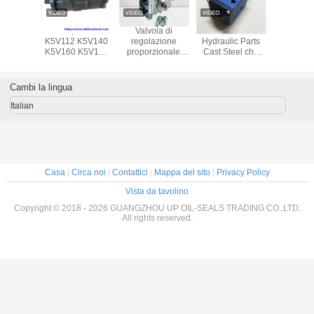
originale
Pompa K5V
Valvola di
35MPA Marine
Valvol
se della
K5V112 K5V140
regolazione
Hydraulic Parts
controllo
 di SKF
K5V160 K5V180
proporzionale
Cast Steel che
Danfoss
collega
K5V200 K5V280
elettrica che
inverte valvola per
ydraulic
K5V212 di Marine
inverte la nave
la covata del
Repair
Steering Gear
Crane Hydraulic
commutatore
Cambi la lingua
s con un
Kawasaki
Parts della valvola
della nave
cotto
Hydraulic
Italian
Casa
|
Circa noi
|
Contattici
|
Mappa del sito
|
Privacy Policy
Vista da tavolino
Copyright © 2018 - 2026 GUANGZHOU UP OIL-SEALS TRADING CO.,LTD.
All rights reserved.