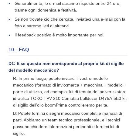
Generalmente, le e-mail saranno risposte entro 24 ore,
tranne ogni domenica e festività.
Se non trovate ciò che cercate, inviateci una e-mail con la
foto e saremo lieti di aiutarvi.
Il feedback positivo è molto importante per noi.
10... FAQ
D1: E se questo non corrisponde al proprio kit di sigillo
del modello meccanico?
R: In primo luogo, potete inviarci il vostro modello
meccanico (formato di invio:marca + macchina + modello +
parte di utilizzo, ad esempio: kit di tenuta del polverizzatore
idraulico TOKO TPV-210,Comatsu bulldozer D475A-5E0 kit
di sigillo dell'olio boomPrima controlleremo per te.
B: Potete fornirci disegni meccanici completi e manuali di
parti. Abbiamo un team tecnico professionale, e i tecnici
possono chiedere informazioni pertinenti e fornirvi kit di
sigillo.