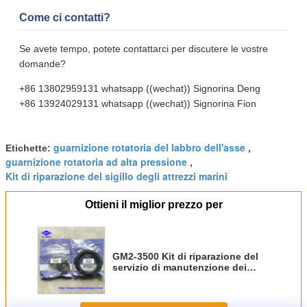
Come ci contatti?
Se avete tempo, potete contattarci per discutere le vostre
domande?
+86 13802959131 whatsapp ((wechat)) Signorina Deng
+86 13924029131 whatsapp ((wechat)) Signorina Fion
guarnizione rotatoria del labbro dell'asse
Etichette:
,
guarnizione rotatoria ad alta pressione
,
Kit di riparazione del sigillo degli attrezzi marini
Ottieni il miglior prezzo per
GM2-3500 Kit di riparazione del
servizio di manutenzione dei
motori Kit di sigillo degli
ingranaggi marini per sistemi
idraulici delle navi