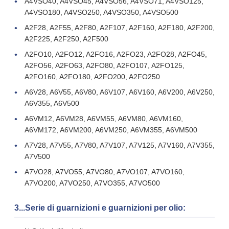
A4VSO40, A4VSO45, A4VSO56, A4VSO71, A4VSO125,
A4VSO180, A4VSO250, A4VSO350, A4VSO500
A2F28, A2F55, A2F80, A2F107, A2F160, A2F180, A2F200,
A2F225, A2F250, A2F500
A2FO10, A2FO12, A2FO16, A2FO23, A2FO28, A2FO45,
A2FO56, A2FO63, A2FO80, A2FO107, A2FO125,
A2FO160, A2FO180, A2FO200, A2FO250
A6V28, A6V55, A6V80, A6V107, A6V160, A6V200, A6V250,
A6V355, A6V500
A6VM12, A6VM28, A6VM55, A6VM80, A6VM160,
A6VM172, A6VM200, A6VM250, A6VM355, A6VM500
A7V28, A7V55, A7V80, A7V107, A7V125, A7V160, A7V355,
A7V500
A7VO28, A7VO55, A7VO80, A7VO107, A7VO160,
A7VO200, A7VO250, A7VO355, A7VO500
3...Serie di guarnizioni e guarnizioni per olio: