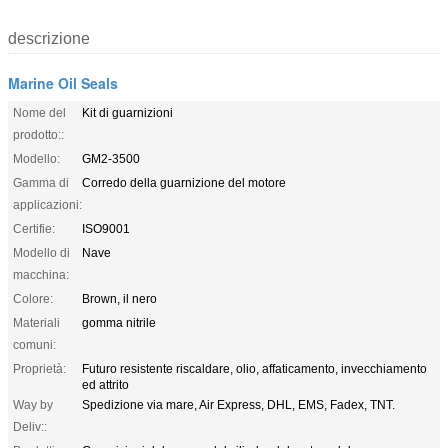
descrizione
Marine Oil Seals
Nome del
Kit di guarnizioni
prodotto::
Modello:
GM2-3500
Gamma di
Corredo della guarnizione del motore
applicazioni:
Certifie:
ISO9001
Modello di
Nave
macchina:
Colore:
Brown, il nero
Materiali
gomma nitrile
comuni:
Proprietà:
Futuro resistente riscaldare, olio, affaticamento, invecchiamento
ed attrito
Way by
Spedizione via mare, Air Express, DHL, EMS, Fadex, TNT.
Deliv::