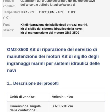
Prodotti
Guarnizioni del gruppo del cilindro del motore del cavo
dell'ancora e dell'olio idraulico/valvola di
correlati:
Temperatura
NBR -30℃~+110℃; FKM: - 10℃~+150℃
(° C):
Kit di riparazione del sigillo degli attrezzi marini
Punti
,
kit di sigillo del sistema idraulico della nave
,
salienti:
kit di manutenzione del motore GM2-3500
GM2-3500 Kit di riparazione del servizio di
manutenzione dei motori Kit di sigillo degli
ingranaggi marini per sistemi idraulici delle
navi
1... Descrizione dei prodotti
Unità di vendita:
Articolo unico
Dimensione singola
30x30x10 cm
della confezione: