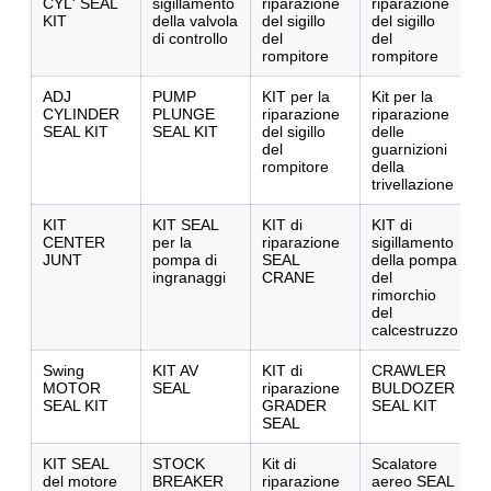
CYL' SEAL
sigillamento
riparazione
riparazione
KIT
della valvola
del sigillo
del sigillo
di controllo
del
del
rompitore
rompitore
ADJ
PUMP
KIT per la
Kit per la
CYLINDER
PLUNGE
riparazione
riparazione
SEAL KIT
SEAL KIT
del sigillo
delle
del
guarnizioni
rompitore
della
trivellazione
KIT
KIT SEAL
KIT di
KIT di
CENTER
per la
riparazione
sigillamento
JUNT
pompa di
SEAL
della pompa
ingranaggi
CRANE
del
rimorchio
del
calcestruzzo
Swing
KIT AV
KIT di
CRAWLER
MOTOR
SEAL
riparazione
BULDOZER
SEAL KIT
GRADER
SEAL KIT
SEAL
KIT SEAL
STOCK
Kit di
Scalatore
del motore
BREAKER
riparazione
aereo SEAL