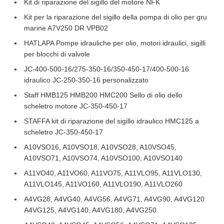
Kit di riparazione del sigillo del motore NFK
Kit per la riparazione del sigillo della pompa di olio per gru
marine A7V250 DR VPB02
HATLAPA Pompe idrauliche per olio, motori idraulici, sigilli
per blocchi di valvole
JC-400-500-16/275-350-16/350-450-17/400-500-16
idraulico JC-250-350-16 personalizzato
Staff HMB125 HMB200 HMC200 Sello di olio dello
scheletro motore JC-350-450-17
STAFFA kit di riparazione del sigillo idraulico HMC125 a
scheletro JC-350-450-17
A10VSO16, A10VSO18, A10VSO28, A10VSO45,
A10VSO71, A10VSO74, A10VSO100, A10VSO140
A11VO40, A11VO60, A11VO75, A11VLO95, A11VLO130,
A11VLO145, A11VO160, A11VLO190, A11VLO260
A4VG28, A4VG40, A4VG56, A4VG71, A4VG90, A4VG120
A4VG125, A4VG140, A4VG180, A4VG250