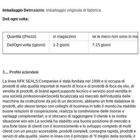
Imballaggio Det
malattie
: Imballaggio originale di fabbrica
Dell ogni volta:
Quantità ((Piezzi)
in magazzino
se le merci non sono in ma
DellOgni volta ((giorni)
1-2 giorni
7-15 giorni
3.... Profilo aziendale
La linea NFK SEALS:Companies è stata fondata nel 1998 e si occupa di
prodotti di alta qualità importati di marchi di foca e di prodotti di foca da olio, di
vendita di prodotti, di brand agent,supporto tecnico e servizio post-vendita in
una società professionaleSocietà focalizzata sul mercato dell'industria delle
macchine da costruzione da più di un decennio, abbiamo un forte database di
prodotti, allo stesso tempo con colleghi di business in tutto il mondo,ha stabilito
buone relazioni di cooperazione, realizza la condivisione delle risorse e
vantaggi complementari, e si sforzano di raggiungere il cliente e la nostra
situazione win-win.La società ha stabilito una buona posizione di mercato e
una forte base di clienti con il riconoscimento e lo sviluppo completo di molti
clienti con un prezzo accessibile, prodotti completi, consegna rapida, prodotti e
servizi di alta qualità. siamo in linea con il principio di "il meglio della società, il