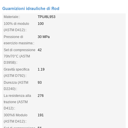
Guarnizioni idrauliche di Rod
Materiale::
TPU/8L953
100% di modulo
100
(ASTM D412)::
Pressione di
30 MPa
esercizio massima::
Set di compressione
42
70h/70°C (ASTM
D395B)::
Gravità specifica
1.19
(ASTM D792)::
Durezza (ASTM
93
D2240)::
La resistenza alla
276
trazione (ASTM
D412)::
300%6 Modulo
191
(ASTM D412)::