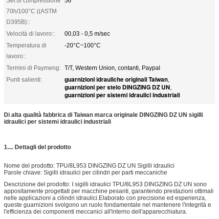
Set di compressione
56
70h/100°C ((ASTM
D395B)::
Velocità di lavoro::
00,03 - 0,5 m/sec
Temperatura di
-20°C~100°C
lavoro::
Termini di Paymeng:
T/T, Western Union, contanti, Paypal
guarnizioni idrauliche originali Taiwan
Punti salienti:
,
guarnizioni per stelo DINGZING DZ UN
,
guarnizioni per sistemi idraulici industriali
Di alta qualità fabbrica di Taiwan marca originale DINGZING DZ UN sigilli
idraulici per sistemi idraulici industriali
1.... Dettagli del prodotto
Nome del prodotto: TPU/8L953 DINGZING DZ UN Sigilli idraulici
Parole chiave: Sigilli idraulici per cilindri per parti meccaniche
Descrizione del prodotto: I sigilli idraulici TPU/8L953 DINGZING DZ UN sono
appositamente progettati per macchine pesanti, garantendo prestazioni ottimali
nelle applicazioni a cilindri idraulici.Elaborato con precisione ed esperienza,
queste guarnizioni svolgono un ruolo fondamentale nel mantenere l'integrità e
l'efficienza dei componenti meccanici all'interno dell'apparecchiatura.