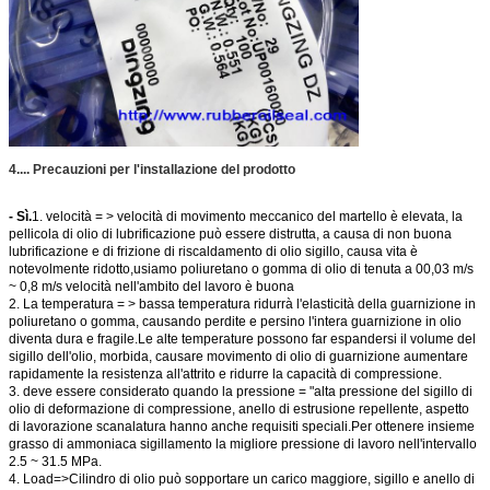
4.... Precauzioni per l'installazione del prodotto
- Sì.
1. velocità = > velocità di movimento meccanico del martello è elevata, la
pellicola di olio di lubrificazione può essere distrutta, a causa di non buona
lubrificazione e di frizione di riscaldamento di olio sigillo, causa vita è
notevolmente ridotto,usiamo poliuretano o gomma di olio di tenuta a 00,03 m/s
~ 0,8 m/s velocità nell'ambito del lavoro è buona
2. La temperatura = > bassa temperatura ridurrà l'elasticità della guarnizione in
poliuretano o gomma, causando perdite e persino l'intera guarnizione in olio
diventa dura e fragile.Le alte temperature possono far espandersi il volume del
sigillo dell'olio, morbida, causare movimento di olio di guarnizione aumentare
rapidamente la resistenza all'attrito e ridurre la capacità di compressione.
3. deve essere considerato quando la pressione = "alta pressione del sigillo di
olio di deformazione di compressione, anello di estrusione repellente, aspetto
di lavorazione scanalatura hanno anche requisiti speciali.Per ottenere insieme
grasso di ammoniaca sigillamento la migliore pressione di lavoro nell'intervallo
2.5 ~ 31.5 MPa.
4. Load=>Cilindro di olio può sopportare un carico maggiore, sigillo e anello di