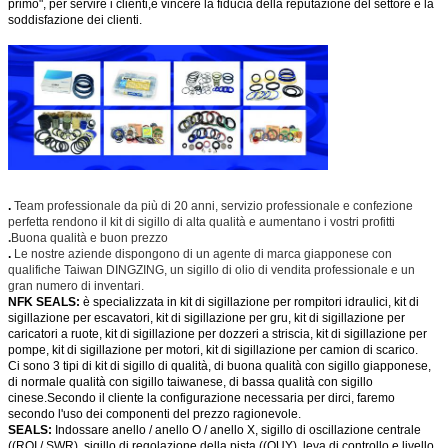
primo", per servire i clienti,e vincere la fiducia della reputazione del settore e la
soddisfazione dei clienti.
.
Team professionale da più di 20 anni, servizio professionale e confezione
perfetta rendono il kit di sigillo di alta qualità e aumentano i vostri profitti
.
Buona qualità e buon prezzo
.
Le nostre aziende dispongono di un agente di marca giapponese con
qualifiche Taiwan DINGZING, un sigillo di olio di vendita professionale e un
gran numero di inventari.
NFK SEALS:
è specializzata in kit di sigillazione per rompitori idraulici, kit di
sigillazione per escavatori, kit di sigillazione per gru, kit di sigillazione per
caricatori a ruote, kit di sigillazione per dozzeri a striscia, kit di sigillazione per
pompe, kit di sigillazione per motori, kit di sigillazione per camion di scarico.
Ci sono 3 tipi di kit di sigillo di qualità, di buona qualità con sigillo giapponese,
di normale qualità con sigillo taiwanese, di bassa qualità con sigillo
cinese.Secondo il cliente la configurazione necessaria per dirci, faremo
secondo l'uso dei componenti del prezzo ragionevole.
SEALS:
Indossare anello / anello O / anello X, sigillo di oscillazione centrale
((ROI / SWR), sigillo di regolazione della pista ((OUY), leva di controllo e livello