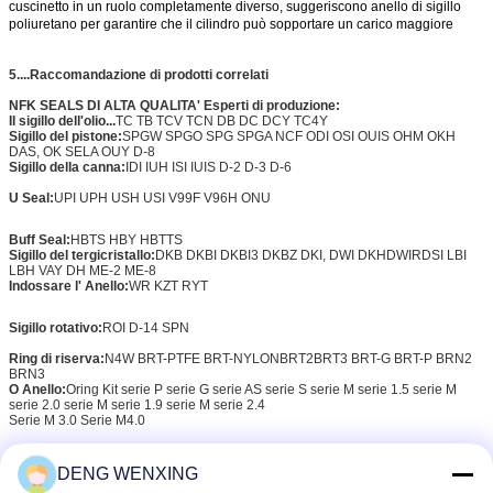
cuscinetto in un ruolo completamente diverso, suggeriscono anello di sigillo
poliuretano per garantire che il cilindro può sopportare un carico maggiore
5....
Raccomandazione di prodotti correlati
NFK SEALS DI ALTA QUALITA' Esperti di produzione:
Il sigillo dell'olio...
TC TB TCV TCN DB DC DCY TC4Y
Sigillo del pistone:
SPGW SPGO SPG SPGA NCF ODI OSI OUIS OHM OKH
DAS, OK SELA OUY D-8
Sigillo della canna:
IDI IUH ISI IUIS D-2 D-3 D-6
U Seal:
UPI UPH USH USI V99F V96H ONU
Buff Seal:
HBTS HBY HBTTS
Sigillo del tergicristallo:
DKB DKBI DKBI3 DKBZ DKI, DWI DKH
DWIR
DSI LBI
LBH VAY DH ME-2 ME-8
Indossare l' Anello:
WR KZT RYT
Sigillo rotativo:
ROI D-14 SPN
Ring di riserva:
N4W BRT-PTFE BRT-NYLON
BRT2
BRT3 BRT-G BRT-P BRN2
BRN3
O Anello:
Oring Kit serie P serie G serie AS serie S serie M serie 1.5 serie M
serie 2.0 serie M serie 1.9 serie M serie 2.4
Serie M 3.0 Serie M4.0
Pusher di valvola
Sgombero a olio galleggiante
DENG WENXING