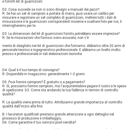
e fornirti kit di guarnizioni. 
D2: Cosa succede se non ci sono disegni e manuali dei pezzi? 
R: Se hai un set di campioni a portata di mano, puoi usare un calibro per 
misurare e registrare un set completo di guarnizioni, mettere tutti i dati di 
misurazione e le guarnizioni corrispondenti insieme e scattare foto per noi, li 
interrogheremo per te. 
D3: Le dimensioni del kit di guarnizioni fornito potrebbero essere imprecise? 
R: Se le misurazioni che fornisci sono accurate, non c'è
niente di sbagliato nei kit di guarnizioni che forniamo. Abbiamo oltre 20 anni di 
personale tecnico e ingegneristico professionale. E abbiamo un livello molto 
preciso e professionale in tali elaborazioni tecniche.
D4: Qual è il tuo tempo di consegna? 
R: Disponibile in magazzino: generalmente 1-3 giorni. 
D5: Puoi fornire campioni? È gratuito o a pagamento? 
R: Sì, possiamo fornire campioni, ma l'acquirente
deve pagare il costo e le spese 
di spedizione. 
D3: Come sta andando la tua fabbrica in termini di controllo 
qualità? 
R: La qualità viene prima di tutto. Attribuiamo grande importanza al controllo 
qualità dall'inizio alla fine: 
B: I lavoratori qualificati prestano grande attenzione a ogni dettaglio nel 
processo di produzione e imballaggio; 
D6: Come garantire il tuo servizio post-vendita? 