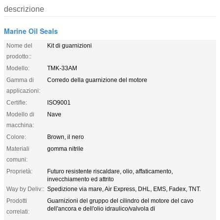
descrizione
Marine Oil Seals
Nome del
Kit di guarnizioni
prodotto::
Modello:
TMK-33AM
Gamma di
Corredo della guarnizione del motore
applicazioni:
Certifie:
ISO9001
Modello di
Nave
macchina:
Colore:
Brown, il nero
Materiali
gomma nitrile
comuni:
Proprietà:
Futuro resistente riscaldare, olio, affaticamento,
invecchiamento ed attrito
Way by Deliv::
Spedizione via mare, Air Express, DHL, EMS, Fadex, TNT.
Prodotti
Guarnizioni del gruppo del cilindro del motore del cavo
dell'ancora e dell'olio idraulico/valvola di
correlati: