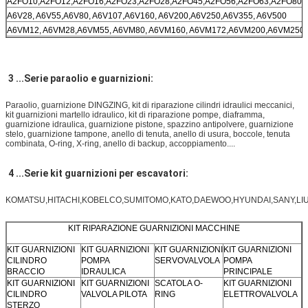
A2FO10,A2FO12,A2FO16,A2FO23,A2FO28,A2FO45,A2FO56,A2FO63,A2FO80,
A6V28, A6V55,A6V80, A6V107,A6V160, A6V200,A6V250,A6V355, A6V500
A6VM12, A6VM28,A6VM55, A6VM80, A6VM160, A6VM172,A6VM200,A6VM250
A7V28,A7V55,A7V80,A7V107,A7V125,A7V160,A7V355,A7V500
A7VO28,A7VO55, A7VO80, A7VO107, A7VO160, A7VO200, A7VO250, A7VO355
3 ...Serie paraolio e guarnizioni:
Paraolio, guarnizione DINGZING, kit di riparazione cilindri idraulici meccanici,
kit guarnizioni martello idraulico, kit di riparazione pompe, diaframma,
guarnizione idraulica, guarnizione pistone, spazzino antipolvere, guarnizione
stelo, guarnizione tampone, anello di tenuta, anello di usura, boccole, tenuta
combinata, O-ring, X-ring, anello di backup, accoppiamento....
4 ...Serie kit guarnizioni per escavatori:
KOMATSU,HITACHI,KOBELCO,SUMITOMO,KATO,DAEWOO,HYUNDAI,SANY,LIUGO
KIT RIPARAZIONE GUARNIZIONI MACCHINE
KIT GUARNIZIONI
KIT GUARNIZIONI
KIT GUARNIZIONI
KIT GUARNIZIONI
CILINDRO
POMPA
SERVOVALVOLA
POMPA
BRACCIO
IDRAULICA
PRINCIPALE
KIT GUARNIZIONI
KIT GUARNIZIONI
SCATOLA O-
KIT GUARNIZIONI
CILINDRO
VALVOLA PILOTA
RING
ELETTROVALVOLA
STERZO