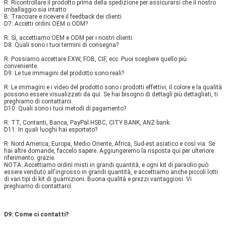
R: Ricontrollare il prodotto prima della spedizione per assicurarsi che il nostro 
imballaggio sia intatto 
B: Tracciare e ricevere il feedback dei clienti 
D7: Accetti ordini OEM o ODM? 
R: Sì, accettiamo OEM e ODM per i nostri clienti. 
D8: Quali sono i tuoi termini di consegna? 
R: Possiamo accettare EXW, FOB, CIF, ecc. Puoi scegliere quello più 
conveniente.
D9: Le tue immagini del prodotto sono reali? 
R: Le immagini e i video del prodotto sono i prodotti effettivi, il colore e la qualità 
possono essere visualizzati da qui. Se hai bisogno di dettagli più dettagliati, ti 
preghiamo di contattarci. 
D10: Quali sono i tuoi metodi di pagamento? 
R: TT, Contanti, Banca, PayPal.HSBC, CITY BANK, ANZ bank. 
D11: In quali luoghi hai esportato?
R: Nord America, Europa, Medio Oriente, Africa, Sud-est asiatico e così via. Se 
hai altre domande, faccelo sapere. Aggiungeremo la risposta qui per ulteriore 
riferimento. grazie.
NOTA: Accettiamo ordini misti in grandi quantità, e ogni kit di paraolio può 
essere venduto all'ingrosso in grandi quantità, e accettiamo anche piccoli lotti 
di vari tipi di kit di guarnizioni. Buona qualità e prezzi vantaggiosi. Vi 
preghiamo di contattarci.
D9: Come ci contatti?