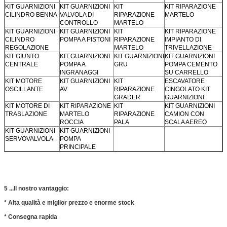
KIT GUARNIZIONI
KIT GUARNIZIONI
KIT
KIT RIPARAZIONE
CILINDRO BENNA
VALVOLA DI
RIPARAZIONE
MARTELO
CONTROLLO
MARTELO
KIT GUARNIZIONI
KIT GUARNIZIONI
KIT
KIT RIPARAZIONE
CILINDRO
POMPA A PISTONI
RIPARAZIONE
IMPIANTO DI
REGOLAZIONE
MARTELO
TRIVELLAZIONE
KIT GIUNTO
KIT GUARNIZIONI
KIT GUARNIZIONI
KIT GUARNIZIONI
CENTRALE
POMPA A
GRU
POMPA CEMENTO
INGRANAGGI
SU CARRELLO
KIT MOTORE
KIT GUARNIZIONI
KIT
ESCAVATORE
OSCILLANTE
AV
RIPARAZIONE
CINGOLATO KIT
GRADER
GUARNIZIONI
KIT MOTORE DI
KIT RIPARAZIONE
KIT
KIT GUARNIZIONI
TRASLAZIONE
MARTELO
RIPARAZIONE
CAMION CON
ROCCIA
PALA
SCALA AEREO
KIT GUARNIZIONI
KIT GUARNIZIONI
SERVOVALVOLA
POMPA
PRINCIPALE
5 ...
Il nostro vantaggio:
* Alta qualità e miglior prezzo e enorme stock
* Consegna rapida