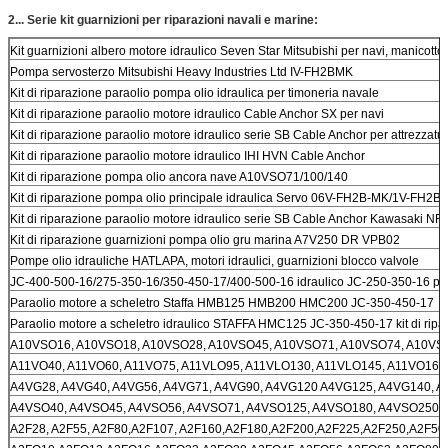
2...
Serie kit guarnizioni per riparazioni navali e marine:
Kit guarnizioni albero motore idraulico Seven Star Mitsubishi per navi, manicot
Pompa servosterzo Mitsubishi Heavy Industries Ltd IV-FH2BMK
Kit di riparazione paraolio pompa olio idraulica per timoneria navale
Kit di riparazione paraolio motore idraulico Cable Anchor SX per navi
Kit di riparazione paraolio motore idraulico serie SB Cable Anchor per attrezzat
Kit di riparazione paraolio motore idraulico IHI HVN Cable Anchor
Kit di riparazione pompa olio ancora nave A10VSO71/100/140
Kit di riparazione pompa olio principale idraulica Servo 06V-FH2B-MK/1V-FH
Kit di riparazione paraolio motore idraulico serie SB Cable Anchor Kawasaki NF
Kit di riparazione guarnizioni pompa olio gru marina A7V250 DR VPB02
Pompe olio idrauliche HATLAPA, motori idraulici, guarnizioni blocco valvole
JC-400-500-16/275-350-16/350-450-17/400-500-16 idraulico JC-250-350-16 per
Paraolio motore a scheletro Staffa HMB125 HMB200 HMC200 JC-350-450-17
Paraolio motore a scheletro idraulico STAFFA HMC125 JC-350-450-17 kit di ripa
A10VSO16, A10VSO18, A10VSO28, A10VSO45, A10VSO71, A10VSO74, A10VS
A11VO40, A11VO60, A11VO75, A11VLO95, A11VLO130, A11VLO145, A11VO160
A4VG28, A4VG40, A4VG56, A4VG71, A4VG90, A4VG120 A4VG125, A4VG140, 
A4VSO40, A4VSO45, A4VSO56, A4VSO71, A4VSO125, A4VSO180, A4VSO250,
A2F28, A2F55, A2F80,A2F107, A2F160,A2F180,A2F200,A2F225,A2F250,A2F50