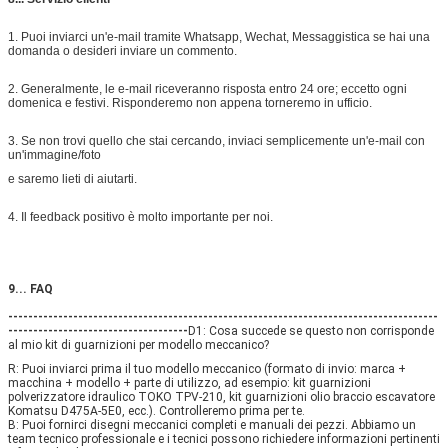
1. Puoi inviarci un'e-mail tramite Whatsapp, Wechat, Messaggistica se hai una
domanda o desideri inviare un commento.
2. Generalmente, le e-mail riceveranno risposta entro 24 ore; eccetto ogni
domenica e festivi. Risponderemo non appena torneremo in ufficio.
3. Se non trovi quello che stai cercando, inviaci semplicemente un'e-mail con
un'immagine/foto
e saremo lieti di aiutarti.
4. Il feedback positivo è molto importante per noi.
9... FAQ
--------------------------------------------------------------------------------------
------------------------------------
D1: Cosa succede se questo non corrisponde 
al mio kit di guarnizioni per modello meccanico? 
R: Puoi inviarci prima il tuo modello meccanico (formato di invio: marca + 
macchina + modello + parte di utilizzo, ad esempio: kit guarnizioni 
polverizzatore idraulico TOKO TPV-210, kit guarnizioni olio braccio escavatore 
Komatsu D475A-5E0, ecc.). Controlleremo prima per te.
B: Puoi fornirci disegni meccanici completi e manuali dei pezzi. Abbiamo un 
team tecnico professionale e i tecnici possono richiedere informazioni pertinenti 