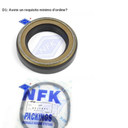
EC
EC80D
immagini
R2900LC-3
6. Visualizzazione
D1: Avete un requisito minimo d'ordine?
EC
EC200D
immagini
R290-3
6. Visualizzazione
EC
EC55D
immagini
R305-7
6. Visualizzazione
EC
EC140DL
immagini
R305LC-9
6. Visualizzazione
EC
EC950DEL
immagini
R335-7
6. Visualizzazione
EC
EC170DL
immagini
R375-7
6. Visualizzazione
EC
EX750DL
immagini
R450
6. Visualizzazione
EC
EC250D
immagini
R55
6. Visualizzazione
EC
EC60D
immagini
R60-5
6. Visualizzazione
EC
EC180D
immagini
R80-7
6. Visualizzazione
EC
EC480D
immagini
R916
6. Visualizzazione
EC
EC700BLC
immagini
R926
6. Visualizzazione
EC
EC290BLC
immagini
7. FAQ