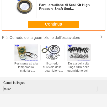
Parti idrauliche di Seal Kit High
Pressure Shaft Seal
dell'escavatore di FKM per il
motore dell'oscillazione SG04
Continua
Corredo della guarnizione dell'escavatore
Più
atore
Resistente ad alta
Il corredo
Durata della vita
Corred
69540
temperatura
durevole della
lunga NBR della
Hydrauli
Seal Kits
materiale
guarnizione
guarnizione della
Sea
MATSU
idraulico dei
dell'escavatore,
valvola di
dell'esca
 PC850
corredi TPFE FKM
pompa i corredi di
regolazione
EX40
 707-99-
NBR della
riparazione del
dell'escavatore
Cambi la lingua
540
guarnizione del
cilindro idraulico
dei materiali
secchio di 390B
K5V140DT
resistenti all'uso
Italian
del corredo
KOBELCO
SK350-6