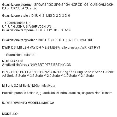
Guarnizione pistone :
SPGW SPGO SPG SPGA NCF ODI OSI OUIS OHM OKH
DAS , OK SELA OUY D-8
Guarnizione stelo :
IDI IUH ISI IUIS D-2 D-3 D-6
Guarnizione a U :
UPI UPH USH USI V99F V96H UN
Guarnizione tampone :
HBTS HBY HBTTS D-14
Guarnizione tergivetro :
DKB DKBI DKBI3 DKBZ DKI , DWI DKH
DWIR
DSI LBI LBH VAY DH ME-2 ME-8
Anello di usura :
WR KZT RYT
Guarnizione rotante :
ROI D-14 SPN
Anello di rinforzo :
N4W BRT-PTFE BRT-NYLON
BRT2
BRT3 BRT-G BRT-P BRN2 BRN3
O Ring :
Kit Oring Serie P Serie G Serie
AS Serie S Serie M 1.5 Serie M 2.0 Serie M 1.9 Serie M 2.4 Serie
M Serie 3.0 M Serie 4.0
Spingivalvola
Boccola paraolio flottante, guarnizioni cilindro idraulico, kit guarnizioni cilindro
5. RIFERIMENTO MODELLI
MARCA
MODELLO