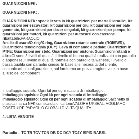
GUARNIZIONI NFK:
.
GUARNIZIONI NFK:
.
GUARNIZIONI NFK:
specializzata in kit guarnizioni per martelli idraulici, kit
guarnizioni per escavatori, kit guarnizioni per gru, kit guarnizioni per pale
gommate, kit guarnizioni per dozer cingolati, kit guarnizioni per pompe, kit
guarnizioni per motori, kit guarnizioni per autocarri con cassone
ribaltabile.
PARAOLIO:
Anello di usura/O-ring/X-ring, Guarnizione rotante centrale (ROI/SWR),
Guarnizione tendicinghia (OUY), Leva di comando e pedale; Guarnizioni in
PTFE: Guarnizioni per stelo, Guarnizioni per pistone, Guarnizioni rotanti e
altro.
Ci sono 3 livelli di qualità, il livello di buona qualità realizzato con paraolio
giapponese, il livello di qualità normale con paraolio taiwanese, il livello di
bassa qualità con paraolio cinese. In base alle necessità del cliente,
comunicaci la configurazione, noi forniremo un prezzo ragionevole in base
all'uso dei componenti
.
Imballaggio squisito: Ogni kit per ogni scatola di imballaggio,
.
Imballaggio squisito: Ogni kit per ogni scatola di imballaggio,
.
Imballaggio squisito: Ogni kit per ogni scatola di imballaggio,
Sacchetto di
plastica marca NFK con scatola di cartone
VALORE UPSEAL: VOGLIAMO
COSTRUIRE PARAOLIO GLOBALI DI ALTA QUALITÀ
4. LISTA VENDITE
Paraolio --
TC TB TCV TCN DB DC DCY TC4Y ISPID BABSL