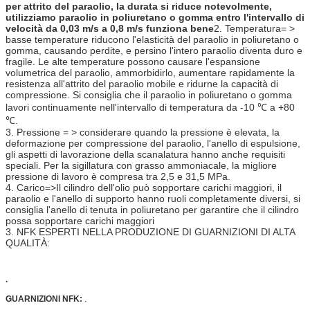
per attrito del paraolio, la durata si riduce notevolmente,
utilizziamo paraolio in poliuretano o gomma entro l'intervallo di
velocità da 0,03 m/s a 0,8 m/s funziona bene
2. Temperatura= >
basse temperature riducono l'elasticità del paraolio in poliuretano o
gomma, causando perdite, e persino l'intero paraolio diventa duro e
fragile. Le alte temperature possono causare l'espansione
volumetrica del paraolio, ammorbidirlo, aumentare rapidamente la
resistenza all'attrito del paraolio mobile e ridurne la capacità di
compressione. Si consiglia che il paraolio in poliuretano o gomma
lavori continuamente nell'intervallo di temperatura da -10 ℃ a +80
℃.
3. Pressione = > considerare quando la pressione è elevata, la
deformazione per compressione del paraolio, l'anello di espulsione,
gli aspetti di lavorazione della scanalatura hanno anche requisiti
speciali. Per la sigillatura con grasso ammoniacale, la migliore
pressione di lavoro è compresa tra 2,5 e 31,5 MPa.
4. Carico=>Il cilindro dell'olio può sopportare carichi maggiori, il
paraolio e l'anello di supporto hanno ruoli completamente diversi, si
consiglia l'anello di tenuta in poliuretano per garantire che il cilindro
possa sopportare carichi maggiori
3. NFK ESPERTI NELLA PRODUZIONE DI GUARNIZIONI DI ALTA
QUALITÀ:
.
GUARNIZIONI NFK:
.