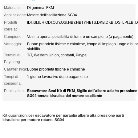
Materiale:
Di gomma, FKM
Applicazione:
Motore dell'oscillazione SG04
Prodotti
IDI,ISI,IUH,ODI,OUY,OSI,HBY,HBTY,HBTS,DKB,DKBI,DSI,LPI,LBI,
correlati:
Campione:
Vetrina aperta, possibilità di fornire un campione (a pagamento)
Vantaggio:
Buone proprietà fisiche e chimiche, tempo di impiego lungo e buo
stabilità
Termini di
T/T, Western Union, contanti, Paypal
Paymeng:
Caratteristica:
Buone proprietà fisiche e chimiche
Tempi di
1 giorno lavorativo dopo pagamento
consegna:
Escavatore Seal Kit di FKM
Sigillo dell'albero ad alta pressione
Punti salienti:
,
SG04 tenuta idraulica del motore oscillante
Kit guarnizioni per escavatore per paraolio albero alta pressione parti
idrauliche per motore rotante SG04