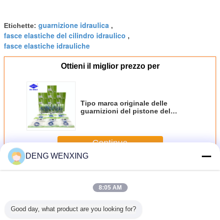
guarnizione idraulica
Etichette:
,
fasce elastiche del cilindro idraulico
,
fasce elastiche idrauliche
Ottieni il miglior prezzo per
Tipo marca originale delle
guarnizioni del pistone del
cilindro idraulico di PU+NBR PTB
di SKF
Continua
DENG WENXING
Guarnizioni idrauliche del pistone
Più
8:05 AM
Good day, what product are you looking for?