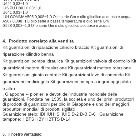
U641 0,03~1,0
IUS PU U801 0,03~1,0
U641 0,03~1,0
IUH GOMMA A505 0,008~1,0 Olio serie Gm e olio glicolico acquoso e acqua
A567 0,008~1,0 olio serie a bassa temperatura e olio serie Gm
G928 0,008~1,0 Olio serie Gm e olio glicolico acquoso e acqua
4. Prodotto correlato alla vendita
Kit guarnizioni di riparazione cilindro braccio Kit guarnizioni di
riparazione cilindro benna
Kit guarnizioni pompa idraulica Kit guarnizioni valvola di controllo Kit
guarnizioni motore di traslazione Kit guarnizioni motore rotazione
Kit guarnizioni giunto centrale Kit guarnizioni leve di comando Kit
guarnizioni tendicingolo Kit guarnizioni pompa a ingranaggi pilota
e altro...
, Giappone -- pionieri e devoti dell'industria mondiale delle
guarnizioni. Fondata nel 1939, la società è uno dei primi produttori
di prodotti di guarnizioni per olio in Giappone e uno dei maggiori
produttori mondiali di prodotti sigillati
Guarnizione stelo: IDI IUH ISI IUIS D-2 D-3 D-6 Guarnizione
tampone: HBTS HBY HBTTS D-14
5. Il nostro vantaggio: