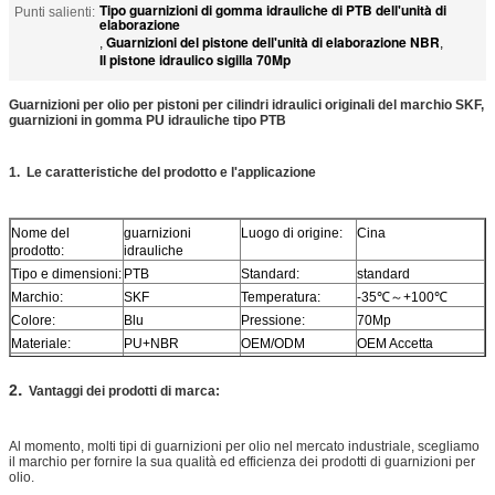
Tipo guarnizioni di gomma idrauliche di PTB dell'unità di
Punti salienti:
elaborazione
Guarnizioni del pistone dell'unità di elaborazione NBR
,
,
Il pistone idraulico sigilla 70Mp
Guarnizioni per olio per pistoni per cilindri idraulici originali del marchio SKF,
guarnizioni in gomma PU idrauliche tipo PTB
1.
Le caratteristiche del prodotto e l'applicazione
Nome del
guarnizioni
Luogo di origine:
Cina
prodotto:
idrauliche
Tipo e dimensioni:
PTB
Standard:
standard
Marchio:
SKF
Temperatura:
-35
℃
～+100℃
Colore:
Blu
Pressione:
70Mp
Materiale:
PU+NBR
OEM/ODM
OEM Accetta
Codice articolo:
SKF
Applicazione:
cilindro idraulico
.
2
MOQ:
30 pezzi
Servizio:
Personalizza
Vantaggi dei prodotti di marca:
dimensioni speciali
Al momento, molti tipi di guarnizioni per olio nel mercato industriale, scegliamo
il marchio per fornire la sua qualità ed efficienza dei prodotti di guarnizioni per
olio.