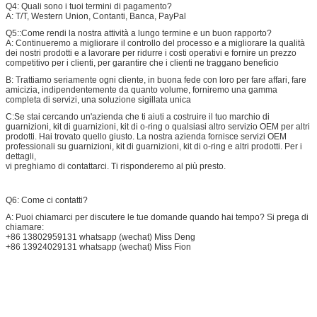
Q4: Quali sono i tuoi termini di pagamento?
A:
T/T, Western Union, Contanti, Banca, PayPal
Q5::
Come rendi la nostra attività a lungo termine e un buon rapporto?
A: Continueremo a migliorare il controllo del processo e a migliorare la qualità
dei nostri prodotti e a lavorare per ridurre i costi operativi e fornire un prezzo
competitivo per i clienti, per garantire che i clienti ne traggano beneficio
B: Trattiamo seriamente ogni cliente, in buona fede con loro per fare affari, fare
amicizia, indipendentemente da quanto volume, forniremo una gamma
completa di servizi, una soluzione sigillata unica
C:
Se stai cercando un'azienda che ti aiuti a costruire il tuo marchio di
guarnizioni, kit di guarnizioni, kit di o-ring o qualsiasi altro servizio OEM per altri
prodotti. Hai trovato quello giusto. La nostra azienda fornisce servizi OEM
professionali su guarnizioni, kit di guarnizioni, kit di o-ring e altri prodotti. Per i
dettagli,
vi preghiamo di contattarci. Ti risponderemo al più presto.
Q6: Come ci contatti?
A: Puoi chiamarci per discutere le tue domande quando hai tempo? Si prega di
chiamare:
+86 13802959131 whatsapp (wechat) Miss Deng
+86 13924029131 whatsapp (wechat) Miss Fion