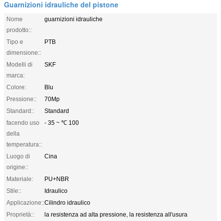
Guarnizioni idrauliche del pistone
Nome
guarnizioni idrauliche
prodotto::
Tipo e
PTB
dimensione::
Modelli di
SKF
marca:
Colore:
Blu
Pressione::
70Mp
Standard::
Standard
facendo uso
- 35 ~ ℃ 100
della
temperatura::
Luogo di
Cina
origine::
Materiale:
PU+NBR
Stile::
Idraulico
Applicazione::
Cilindro idraulico
Proprietà::
la resistenza ad alta pressione, la resistenza all'usura