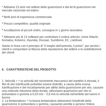
* Abbiamo 23 anni nel settore delle guarnizioni e dei kit di guarnizioni nel
mercato nazionale ed estero.
*
Molti anni di esperienza commerciale.
*
Prezzo competitivo, qualità originale.
*
Accettazione di piccoli ordini, consegna in 1 giorno lavorativo.
*
Abbiamo più di 13 software per controllare il codice articolo, come Hitachi,
Komatsu, Kobelco, Hyundai, Doosan, Sumitomo, EC, Liebheer.
Siamo in linea con il principio di "il meglio dell'azienda, il primo", per servire i
clienti e conquistare la fiducia della reputazione del settore e la soddisfazione
dei clienti.
6. CARATTERISTICHE DEL PRODOTTO
1. Velocità = > la velocità del movimento meccanico del martello è elevata, il
film di olio lubrificante potrebbe essere distrutto, a causa della scarsa
lubrificazione e del riscaldamento per attrito della guarnizione per olio, causare
una notevole riduzione della durata, utilizziamo guarnizioni per olio in
poliuretano o gomma a 0,03 m/s ~ 0,8 m/s la velocità nell'ambito del lavoro è
buona
2. La temperatura= > la bassa temperatura abbasserà l'elasticità della
guarnizione in poliuretano o gomma, causando perdite e persino l'intera