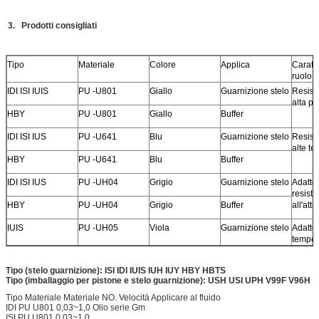
3.
Prodotti consigliati
Tipo
Materiale
Colore
Applica
Caratte
ruolo
IDI ISI IUIS
PU -U801
Giallo
Guarnizione stelo
Resist
alta p
HBY
PU -U801
Giallo
Buffer
IDI ISI IUS
PU -U641
Blu
Guarnizione stelo
Resiste
alte t
HBY
PU -U641
Blu
Buffer
IDI ISI IUS
PU -UH04
Grigio
Guarnizione stelo
Adatto 
resist
HBY
PU -UH04
Grigio
Buffer
all'attri
IUIS
PU -UH05
Viola
Guarnizione stelo
Adatto
temper
Tipo (stelo
guarnizione): ISI IDI IUIS IUH IUY HBY HBTS
T
ipo (imballaggio per pistone e stelo
guarnizione): USH USI UPH V99F V96H
Tipo Materiale Materiale NO. Velocità Applicare al fluido
IDI PU U801 0,03~1,0 Olio serie Gm
ISI PU U801 0,03~1,0