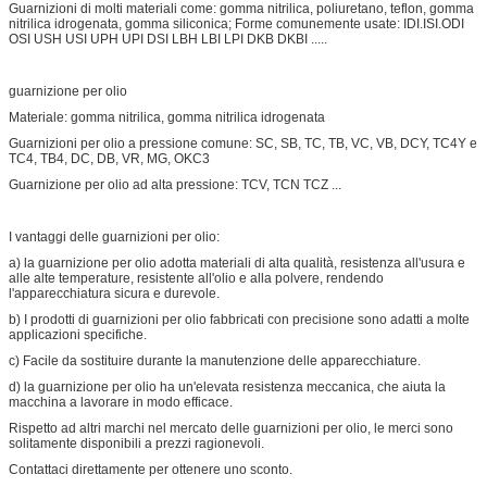
Guarnizioni di molti materiali come: gomma nitrilica, poliuretano, teflon, gomma
nitrilica idrogenata, gomma siliconica; Forme comunemente usate: IDI.ISI.ODI
OSI USH USI UPH UPI DSI LBH LBI LPI DKB DKBI .....
guarnizione per olio
Materiale: gomma nitrilica, gomma nitrilica idrogenata
Guarnizioni per olio a pressione comune: SC, SB, TC, TB, VC, VB, DCY, TC4Y e
TC4, TB4, DC, DB, VR, MG, OKC3
Guarnizione per olio ad alta pressione: TCV, TCN TCZ ...
I vantaggi delle guarnizioni per olio:
a) la guarnizione per olio adotta materiali di alta qualità, resistenza all'usura e
alle alte temperature, resistente all'olio e alla polvere, rendendo
l'apparecchiatura sicura e durevole.
b) I prodotti di guarnizioni per olio fabbricati con precisione sono adatti a molte
applicazioni specifiche.
c) Facile da sostituire durante la manutenzione delle apparecchiature.
d) la guarnizione per olio ha un'elevata resistenza meccanica, che aiuta la
macchina a lavorare in modo efficace.
Rispetto ad altri marchi nel mercato delle guarnizioni per olio, le merci sono
solitamente disponibili a prezzi ragionevoli.
Contattaci direttamente per ottenere uno sconto.