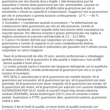
guarnizione per olio diventa dura e fragile. L'alta temperatura può far
espandere il volume della guarnizione per olio, ammorbidire, causare un
rapido aumento della resistenza all'attrito della guarnizione per olio in
movimento e ridurre la capacità di compressione. Suggerisci che la guarnizione
per olio in poliuretano o gomma funzioni continuamente - 10 ℃ ~ + 80 ℃
intervallo di temperatura.
3. Dovrebbe= > considerare quando la pressione = "la deformazione da
compressione della guarnizione per olio ad alta pressione, l'anello di
estrusione repellente, anche l'aspetto della lavorazione della scanalatura ha
requisiti speciali. Per ottenere insieme il grasso ammoniacale che sigilla la
migliore pressione di esercizio nell'intervallo di 2,5 ~ 31,5 MPa.
4. Carico=>Il cilindro dell'olio può sopportare un carico maggiore, la
guarnizione e l'anello di supporto in un ruolo completamente diverso,
suggeriscono l'anello di tenuta in poliuretano per garantire che il cilindro possa
sopportare un carico maggiore
. Team di professionisti da oltre 20 anni, servizio professionale e imballaggio
perfetto rendono il kit di guarnizioni di alta qualità e migliorano i tuoi profitti
. Buona qualità e buon prezzo
. Le nostre aziende hanno il marchio del Giappone dell'agente con le qualifiche
di Taiwan DINGZING, vendite professionali di guarnizioni per olio e un gran
numero di inventario.
. NFK SEALS: specializzata in kit di guarnizioni per martelli idraulici, kit di
guarnizioni per escavatori, kit di guarnizioni per gru, kit di guarnizioni per pale
gommate, kit di guarnizioni per dozer cingolati, kit di guarnizioni per pompe, kit
di guarnizioni per motori, kit di guarnizioni per autocarri con cassone ribaltabile.
GUARNIZIONI PER OLIO: anello di usura/O-ring/X-ring, tenuta rotazione
centrale (ROI/SWR), tenuta tendicingolo (OUY), leva di comando e livello
pedale; Guarnizioni in PTFE: guarnizioni stelo, guarnizioni pistone, guarnizioni
rotanti e altro.
Esistono 3 tipi di livelli di qualità, un buon livello di qualità realizzato con