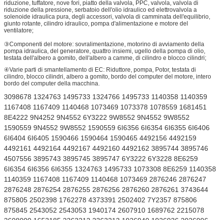
riduzione, tuffatore, nove fori, piatto della valvola, PPC, valvola, valvola di
riduzione della pressione, serbatoio dell'olio idraulico ed elettrovalvola a
solenoide idraulica pura, degli accessori, valvola di camminata dell'equilibrio,
giunto rotante, cilindro idraulico, pompa d'alimentazione e motore del
ventilatore;
③Componenti del motore: sovralimentazione, motorino di avviamento della
pompa idraulica, del generatore, quattro insiemi, ugello della pompa di olio,
testata dell'albero a gomito, dell'albero a camme, di cilindro e blocco cilindri;
④Varie parti di smantellamento di EC: Riduttore, pompa, Potor, testata di
cilindro, blocco cilindri, albero a gomito, bordo del computer del motore, intero
bordo del computer della macchina.
3098678 1324763 1495733 1324766 1495733 1140358 1140359
1167408 1167409 1140468 1073469 1073378 1078559 1681451
8E4222 9N4252 9N4552 6Y3222 9W8552 9N4552 9W8552
1590559 9N4552 9W8552 1590559 6I6356 6I6354 6I6355 6I6406
6I6404 6I6405 1590466 1590464 1590465 4492156 4492159
4492161 4492164 4492167 4492160 4492162 3895744 3895746
4507556 3895743 3895745 3895747 6Y3222 6Y3228 8E6259
6I6354 6I6356 6I6355 1324763 1495733 1073308 8E6259 1140358
1140359 1167408 1167409 1140468 1073469 2876246 2876247
2876248 2876254 2876255 2876256 2876260 2876261 3743644
875805 2502398 1762278 4373391 2502402 7Y2357 875806
875845 2543052 2543053 1940174 2607910 1689762 2215078