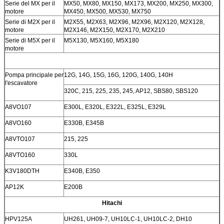
Serie del MX per il
MX50, MX80, MX150, MX173, MX200, MX250, MX300,
motore
MX450, MX500, MX530, MX750
Serie di M2X per il
M2X55, M2X63, M2X96, M2X96, M2X120, M2X128,
motore
M2X146, M2X150, M2X170, M2X210
Serie di M5X per il
M5X130, M5X160, M5X180
motore
Pompa principale per
12G, 14G, 15G, 16G, 120G, 140G, 140H
l'escavatore
320C, 215, 225, 235, 245, AP12, SBS80, SBS120
A8VO107
E300L, E320L, E322L, E325L, E329L
A8VO160
E330B, E345B
A8VTO107
215, 225
A8VTO160
330L
K3V180DTH
E340B, E350
AP12K
E200B
Hitachi
HPV125A
UH261, UH09-7, UH10LC-1, UH10LC-2, DH10