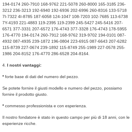
194-0174 260-7910 168-9762 221-5078 260-8000 165-3185 236-
3212 236-3213 192-6940 192-6936 202-6996 260-8316 133-5718
7I-7322 4I-8785 187-6058 124-1047 108-7203 102-7685 113-6738
7Y-4193 221-4883 119-2395 119-2399 245-5427 245-5416 207-
6571 377-3331 207-6572 176-4743 377-3328 176-4743 178-5955
176-4770 194-0174 260-7912 168-9762 319-9702 194-0101 087-
4932 087-4935 239-1872 196-0804 223-6915 087-6643 207-6282
115-8739 227-0674 239-1892 115-8749 255-1989 227-0578 255-
1986 204-8152 176-4770 286-6528 204-8164.
4.
I nostri vantaggi:
*
forte base di dati del numero del pezzo.
Se potete fornire il giusti modello e numero del pezzo, possiamo
fornire il prodotto giusto.
*
commesso professionista e con esperienza.
Il nostro fondatore è stato in questo campo per più di 18 anni, con le
esperienze ricche.