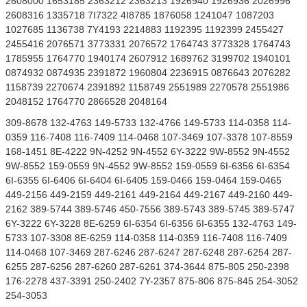
2608000 1653185 2363212 2363213 1926940 1926936 2026996
2608316 1335718 7I7322 4I8785 1876058 1241047 1087203
1027685 1136738 7Y4193 2214883 1192395 1192399 2455427
2455416 2076571 3773331 2076572 1764743 3773328 1764743
1785955 1764770 1940174 2607912 1689762 3199702 1940101
0874932 0874935 2391872 1960804 2236915 0876643 2076282
1158739 2270674 2391892 1158749 2551989 2270578 2551986
2048152 1764770 2866528 2048164
309-8678 132-4763 149-5733 132-4766 149-5733 114-0358 114-
0359 116-7408 116-7409 114-0468 107-3469 107-3378 107-8559
168-1451 8E-4222 9N-4252 9N-4552 6Y-3222 9W-8552 9N-4552
9W-8552 159-0559 9N-4552 9W-8552 159-0559 6I-6356 6I-6354
6I-6355 6I-6406 6I-6404 6I-6405 159-0466 159-0464 159-0465
449-2156 449-2159 449-2161 449-2164 449-2167 449-2160 449-
2162 389-5744 389-5746 450-7556 389-5743 389-5745 389-5747
6Y-3222 6Y-3228 8E-6259 6I-6354 6I-6356 6I-6355 132-4763 149-
5733 107-3308 8E-6259 114-0358 114-0359 116-7408 116-7409
114-0468 107-3469 287-6246 287-6247 287-6248 287-6254 287-
6255 287-6256 287-6260 287-6261 374-3644 875-805 250-2398
176-2278 437-3391 250-2402 7Y-2357 875-806 875-845 254-3052
254-3053