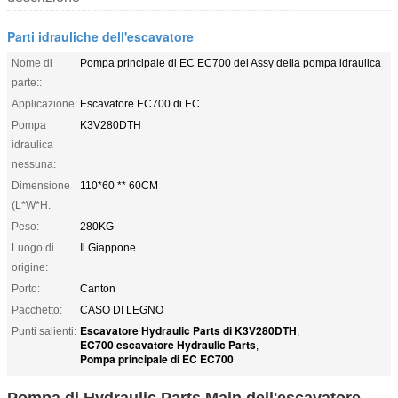
Parti idrauliche dell'escavatore
Nome di
Pompa principale di EC EC700 del Assy della pompa idraulica
parte::
Applicazione:
Escavatore EC700 di EC
Pompa
K3V280DTH
idraulica
nessuna:
Dimensione
110*60 ** 60CM
(L*W*H:
Peso:
280KG
Luogo di
Il Giappone
origine:
Porto:
Canton
Pacchetto:
CASO DI LEGNO
Escavatore Hydraulic Parts di K3V280DTH
Punti salienti:
,
EC700 escavatore Hydraulic Parts
,
Pompa principale di EC EC700
Pompa di Hydraulic Parts Main dell'escavatore