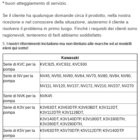
*
buon atteggiamento di servizio.
Se il cliente ha qualunque domande circa il prodotto, nella nostra
ricezione e nel conoscere della situazione, aiuteremo il cliente a
risolvere il problema in primo luogo. Finchè i requisiti dei clienti sono
ragionevoli, tenteremo di farli abbiamo soddisfatto.
5.
I nostri rifornimenti includono ma non limitato alle marche ed ai modelli
eleni qui sotto!
Kawasaki
Serie di KVC per la
KVC925, KVC932, KVC930
pompa
Serie di NV per la
NV45, NV50, NV60, NV64, NV70, NV80, NV84, NV90,
pompa
NV111, NV120, NV137, NV172, NV210, NV237, NV270
Serie di NVK per la
NVK45
pompa
Serie di K3V per la
K3V63DT, K3V63DTP, K3V63BDT, K3V112DT,
pompa
K3V112DTP, K3V112BDT,
K3V140DT, K3V140DTP, K3V180DT, K3V180DTH,
K3V280DT, K3V280DTH,
Serie di K5V per la
K5V63DTP, K5V70DTP, K5V112DTP, K5V140DTP
pompa