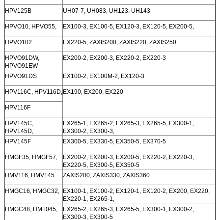
HPV125B
UH07-7, UH083, UH123, UH143
HPVO10, HPVO55,
EX100-3, EX100-5, EX120-3, EX120-5, EX200-5,
HPVO102
EX220-5, ZAXIS200, ZAXIS220, ZAXIS250
HPVO91DW,
EX200-2, EX200-3, EX220-2, EX220-3
HPVO91EW
HPVO91DS
EX100-2, EX100M-2, EX120-3
HPV116C, HPV116D,
EX190, EX200, EX220
HPV116F
HPV145C,
EX265-1, EX265-2, EX265-3, EX265-5, EX300-1,
HPV145D,
EX300-2, EX300-3,
HPV145F
EX300-5, EX330-5, EX350-5, EX370-5
HMGF35, HMGF57,
EX200-2, EX200-3, EX200-5, EX220-2, EX220-3,
EX220-5, EX300-5, EX350-5
HMV116, HMV145
ZAXIS200, ZAXIS330, ZAXIS360
HMGC16, HMGC32,
EX100-1, EX100-2, EX120-1, EX120-2, EX200, EX220,
EX220-1, EX265-1,
HMGC48, HMT045,
EX265-2, EX265-3, EX265-5, EX300-1, EX300-2,
EX300-3, EX300-5