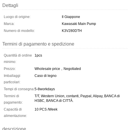
Dettagli
Luogo di origine:
Il Giappone
Marca:
Kawasaki Main Pump
Numero di modello:
K3V280DTH
Termini di pagamento e spedizione
Quantità di ordine
1pcs
minimo:
Prezzo:
Wholesale price，Negotiated
Imballaggi
Caso di legno
particolari:
Tempi di consegna:
5-8workdays
Termini di
T/T, Western Union, contanti, Paypal, Alipay, BANCA di
HSBC, BANCA di CITTÀ.
pagamento:
Capacità di
10 PCS /Week
alimentazione:
descrizione