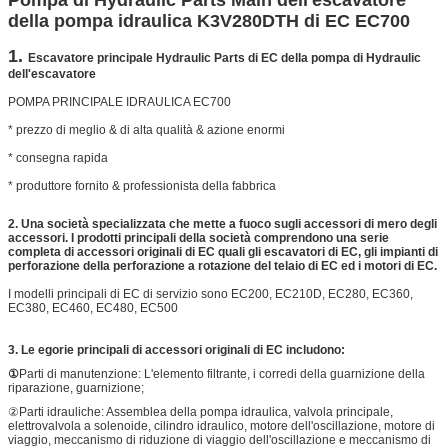
della pompa idraulica K3V280DTH di EC EC700
1.
Escavatore principale Hydraulic Parts di EC della pompa di Hydraulic
dell'escavatore
POMPA PRINCIPALE IDRAULICA EC700
* prezzo di meglio & di alta qualità & azione enormi
* consegna rapida
* produttore fornito & professionista della fabbrica
2.
Una società specializzata che mette a fuoco sugli accessori di mero degli
accessori. I prodotti principali della società comprendono una serie
completa di accessori originali di EC quali gli escavatori di EC, gli impianti di
perforazione della perforazione a rotazione del telaio di EC ed i motori di EC.
I modelli principali di EC di servizio sono EC200, EC210D, EC280, EC360,
EC380, EC460, EC480, EC500
3.
Le egorie principali di accessori originali di EC includono:
①
Parti di manutenzione: L'elemento filtrante, i corredi della guarnizione della
riparazione, guarnizione;
②Parti idrauliche: Assemblea della pompa idraulica, valvola principale,
elettrovalvola a solenoide, cilindro idraulico, motore dell'oscillazione, motore di
viaggio, meccanismo di riduzione di viaggio dell'oscillazione e meccanismo di