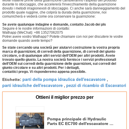
Molte materie prime della guarnizione cambieranno l'aspetto del prodotto
durante lo stoccaggio, che accelererà l'invecchiamento della guarnizione
dovuto i metodi irragionevoli di stoccaggio. Ci anche sarà danneggiamento del
prodotto quale ruggine, che colpirà la durata della guarnizione, noi
comunicherà e vederà come ora conservare la guarnizione:
Se avete qualunque indagine e domande, contatto Jacob dei pls
Seguire è le nostre informazioni di contatto:
Wathapp (WeChat): +86 13527062075
Potrei avere vostro Wathapp? Potete chiamare con noi per discutere le vostre
domande quando avete tempo?
Se state cercando una società per aiutarvi costruzione la vostra propria
marca di guarnizioni, di corredi della guarnizione, di corredi del giunto
circolare, o di qualunque altri servizi dell'OEM per altri prodotti. Avete
trovato quello giusto. La nostra società fornisce i servizi professionali
dell'OEM sui corredi della guarnizione delle guarnizioni, sui corredi del
giunto circolare e su altri prodotti. Per i dettagli,
contattici prego. Vi risponderemo appena possibile.
parti della pompa idraulica dell'escavatore
Etichette:
,
parti idrauliche dell'escavatore
pezzi di ricambio di Escavatori
,
Ottieni il miglior prezzo per
Pompa principale di Hydraulic
Parts EC EC700 dell'escavatore di
K3V280DTH