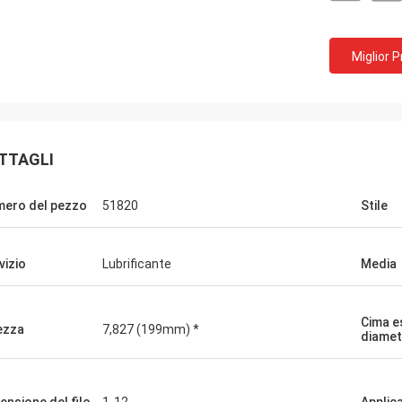
Miglior 
TTAGLI
ero del pezzo
51820
Stile
vizio
Lubrificante
Media
Cima e
ezza
7,827 (199mm) *
diamet