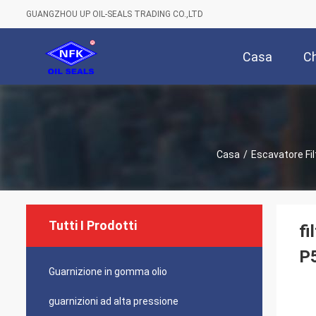
GUANGZHOU UP OIL-SEALS TRADING CO.,LTD
Casa
Ch
Casa
/
Escavatore Fil
Tutti I Prodotti
fi
P
Guarnizione in gomma olio
guarnizioni ad alta pressione