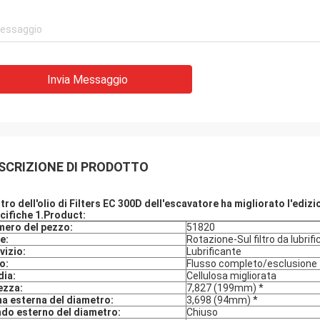
Invia Messaggio
SCRIZIONE DI PRODOTTO
filtro dell'olio di Filters EC 300D dell'escavatore ha migliorato l'ed
cifiche 1.Product:
ero del pezzo:
51820
le:
Rotazione-Sul filtro da lubrif
vizio:
Lubrificante
o:
Flusso completo/esclusione
ia:
Cellulosa migliorata
ezza:
7,827 (199mm) *
a esterna del diametro:
3,698 (94mm) *
do esterno del diametro:
Chiuso