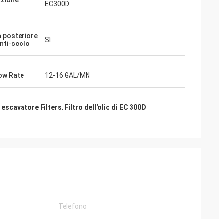
azione
EC300D
a posteriore
Sì
Anti-scolo
e dare i
ali, merci sono
no coopertion
ow Rate
12-16 GAL/MN
escavatore Filters
,
Filtro dell'olio di EC 300D