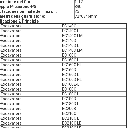
ensione del filo:
1-12
ppio Pressione-PSI:
390
utazione nominale del micron:
25
metri della guarnizione:
72*63*6mm
licazione 2.Principle:
Excavators
EC140C
Excavators
EC140C L
Excavators
EC140C LM
Excavators
EC140D
Excavators
EC140D L
Excavators
EC140D LM
Excavators
EC160C
Excavators
EC160C L
Excavators
EC160C NL
Excavators
EC160D
Excavators
EC160D L
Excavators
EC160D NL
Excavators
EC160E-L
Excavators
EC180C
Excavators
EC180C L
Excavators
EC180D
Excavators
EC180D L
Excavators
EC200B
Excavators
EC210C
Excavators
EC210C L
Excavators
EC210C LD