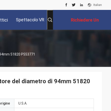
Italian
Spettacolo VR
tici
Richiedere Un
Preventivo
o Di 94mm 51820 P553771
avatore del diametro di 94mm 51820
origine
U.S.A.