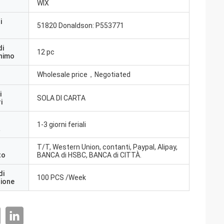
WIX
i
51820 Donaldson: P553771
di
12 pc
inimo
Wholesale price，Negotiated
i
SOLA DI CARTA
i
1-3 giorni feriali
a
T/T, Western Union, contanti, Paypal, Alipay,
to
BANCA di HSBC, BANCA di CITTÀ.
di
100 PCS /Week
zione