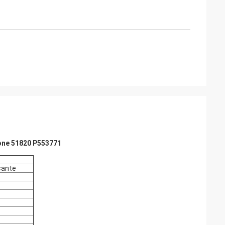
izione 51820 P553771
icante