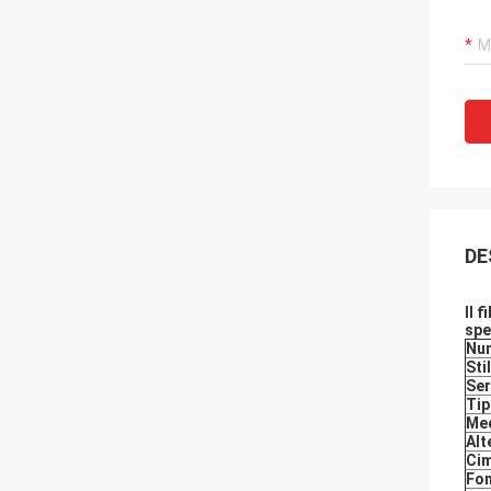
DE
Il 
spe
Num
Sti
Ser
Tip
Med
Alt
Cim
Fon