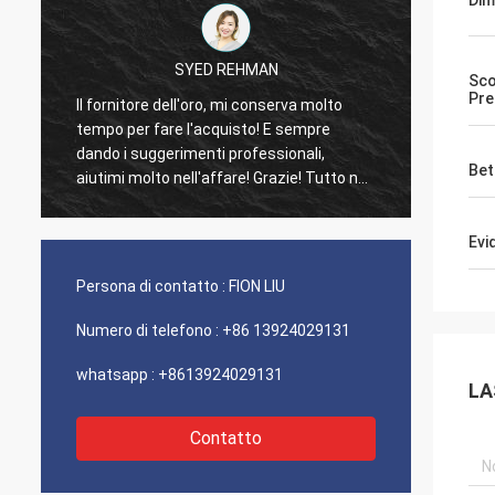
Dim
SYED REHMAN
Sco
Pre
Il fornitore dell'oro, mi conserva molto
I clien
tempo per fare l'acquisto! E sempre
consue
dando i suggerimenti professionali,
100% a
Bet
aiutimi molto nell'affare! Grazie! Tutto nel
eccezi
migliore ordine, le merci di buona qualità,
molto 
trasporto veloce e servizio che molto
Evi
buon raccomando. Merita 5 stelle! I vostri
prodotti guarda benissimo e alta qualità
Persona di contatto :
FION LIU
ugualmente e contatteranno la vostra
società per comprare più
Numero di telefono :
+86 13924029131
whatsapp :
+8613924029131
LA
Contatto