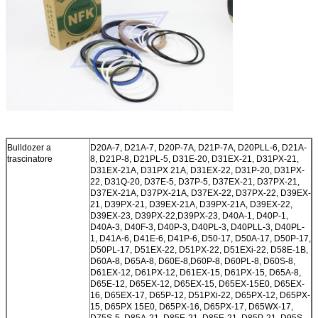
Bulldozer a
D20A-7, D21A-7, D20P-7A, D21P-7A, D20PLL-6, D21A-
trascinatore
8, D21P-8, D21PL-5, D31E-20, D31EX-21, D31PX-21,
D31EX-21A, D31PX
21A, D31EX-22, D31P-20, D31PX-
22, D31Q-20, D37E-5, D37P-5, D37EX-21, D37PX-21,
D37EX-21A, D37PX-21A, D37EX-22, D37PX-22, D39EX-
21, D39PX-21, D39EX-21A, D39PX-21A, D39EX-22,
D39EX-23, D39PX-22,D39PX-23, D40A-1, D40P-1,
D40A-3, D40F-3, D40P-3, D40PL-3, D40PLL-3, D40PL-
1, D41A-6, D41E-6, D41P-6, D50-17, D50A-17, D50P-17,
D50PL-17, D51EX-22, D51PX-22, D51EXi-22, D58E-1B,
D60A-8, D65A-8, D60E-8,D60P-8, D60PL-8, D60S-8,
D61EX-12, D61PX-12, D61EX-15, D61PX-15, D65A-8,
D65E-12, D65EX-12, D65EX-15, D65EX-15E0, D65EX-
16, D65EX-17, D65P-12, D51PXi-22, D65PX-12, D65PX-
15, D65PX
15E0, D65PX-16, D65PX-17, D65WX-17,
D75S-5, D85A-21, D85E-21, D85E-21, D85P-21, D95S-