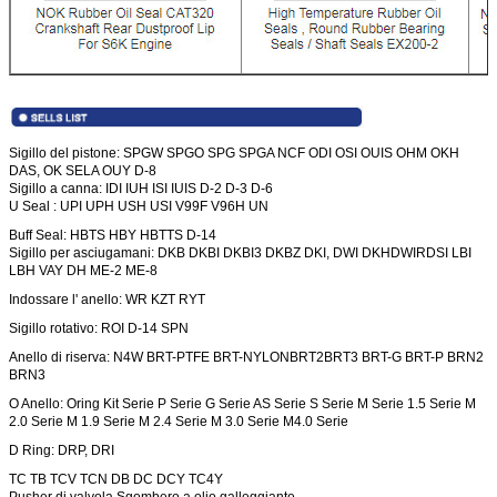
Sigillo del pistone: SPGW SPGO SPG SPGA NCF ODI OSI OUIS OHM OKH
DAS, OK SELA OUY D-8
Sigillo a canna: IDI IUH ISI IUIS D-2 D-3 D-6
U Seal : UPI UPH USH USI V99F V96H UN
Buff Seal: HBTS HBY HBTTS D-14
Sigillo per asciugamani: DKB DKBI DKBI3 DKBZ DKI, DWI DKH
DWIR
DSI LBI
LBH VAY DH ME-2 ME-8
Indossare l' anello: WR KZT RYT
Sigillo rotativo: ROI D-14 SPN
Anello di riserva: N4W BRT-PTFE BRT-NYLON
BRT2
BRT3 BRT-G BRT-P BRN2
BRN3
O Anello: Oring Kit Serie P Serie G Serie AS Serie S Serie M Serie 1.5 Serie M
2.0 Serie M 1.9 Serie M 2.4 Serie M 3.0 Serie M4.0 Serie
D Ring: DRP, DRI
TC TB TCV TCN DB DC DCY TC4Y