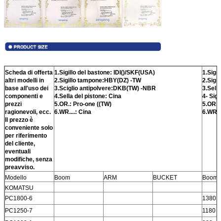
Lasciate un messaggio
Ti richiameremo presto!
Scheda di offerta
1.Sigillo del bastone: IDI()/SKF(USA)
1.Sigi
altri modelli in
2.Sigillo tampone:HBY(DZ) -TW
2.Sigi
base all'uso dei
3.Sciglio antipolvere:DKB(TW) -NBR
3.Sell
componenti e
4.Sella del pistone: Cina
4- Sigi
prezzi
5.OR.: Pro-one ((TW)
5.OR.:
ragionevoli, ecc.
6.WR....: Cina
6.WR...
Il prezzo è
conveniente solo
per riferimento
del cliente,
eventuali
modifiche, senza
preavviso.
Modello
Boom
ARM
BUCKET
Boom
KOMATSU
Invia
PC1800-6
1380
PC1250-7
1180