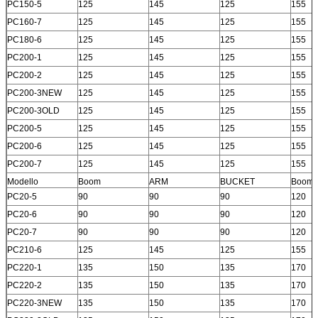
PC150-5
125
145
125
155
PC160-7
125
145
125
155
PC180-6
125
145
125
155
PC200-1
125
145
125
155
PC200-2
125
145
125
155
PC200-3NEW
125
145
125
155
PC200-3OLD
125
145
125
155
PC200-5
125
145
125
155
PC200-6
125
145
125
155
PC200-7
125
145
125
155
Modello
Boom
ARM
BUCKET
Boom
PC20-5
90
90
90
120
PC20-6
90
90
90
120
PC20-7
90
90
90
120
PC210-6
125
145
125
155
PC220-1
135
150
135
170
PC220-2
135
150
135
170
PC220-3NEW
135
150
135
170