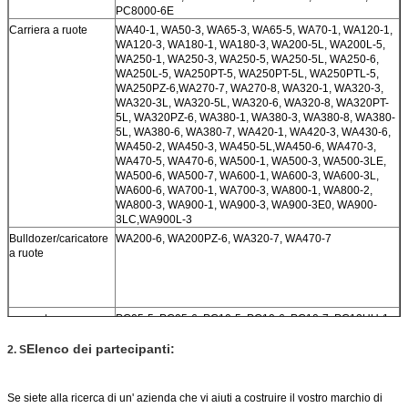
PC8000-6E
Carriera a ruote
WA40-1, WA50-3, WA65-3, WA65-5, WA70-1, WA120-1,
WA120-3, WA180-1, WA180-3, WA200-5L, WA200L-5,
WA250-1, WA250-3, WA250-5, WA250-5L, WA250-6,
WA250L-5, WA250PT-5, WA250PT-5L, WA250PTL-5,
WA250PZ-6,WA270-7, WA270-8, WA320-1, WA320-3,
WA320-3L, WA320-5L, WA320-6, WA320-8, WA320PT-
5L, WA320PZ-6, WA380-1, WA380-3, WA380-8, WA380-
5L, WA380-6, WA380-7, WA420-1, WA420-3, WA430-6,
WA450-2, WA450-3, WA450-5L,WA450-6, WA470-3,
WA470-5, WA470-6, WA500-1, WA500-3, WA500-3LE,
WA500-6, WA500-7, WA600-1, WA600-3, WA600-3L,
WA600-6, WA700-1, WA700-3, WA800-1, WA800-2,
WA800-3, WA900-1, WA900-3, WA900-3E0, WA900-
3LC,WA900L-3
Bulldozer/caricatore
WA200-6, WA200PZ-6, WA320-7, WA470-7
a ruote
escavatore
PC05-5, PC05-6, PC10-5, PC10-6, PC10-7, PC12UU-1,
PC15-2, PC15-1, PC15-3, PC20-5, PC20-6, PC25-1,
Elenco dei partecipanti:
PC280LC-3, PC28UU-1, PC30-5, PC30-6, PC30-7,
2. S
PC360LC-3, PC38UU-1, PC40-5, PC40-6, PC40-7,
PC40-7, PC50UU-1,PC60-5, PC60L-5, PC60-6, PC60L-
6, PC650-1, PC650-3, PC710-5, PC75UU-1, PC80-3,
Se siete alla ricerca di un' azienda che vi aiuti a costruire il vostro marchio di
PC80LC-3, PC90-1, PC100-3, PC100-1/-2, PC100L-3,