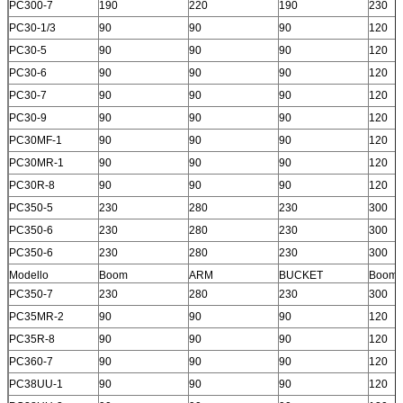
PC300-7
190
220
190
230
PC30-1/3
90
90
90
120
PC30-5
90
90
90
120
PC30-6
90
90
90
120
PC30-7
90
90
90
120
PC30-9
90
90
90
120
PC30MF-1
90
90
90
120
PC30MR-1
90
90
90
120
PC30R-8
90
90
90
120
PC350-5
230
280
230
300
PC350-6
230
280
230
300
PC350-6
230
280
230
300
Modello
Boom
ARM
BUCKET
Boom
PC350-7
230
280
230
300
PC35MR-2
90
90
90
120
PC35R-8
90
90
90
120
PC360-7
90
90
90
120
PC38UU-1
90
90
90
120