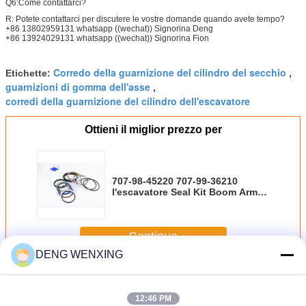
Q6:Come contattarci?
R: Potete contattarci per discutere le vostre domande quando avete tempo?
+86 13802959131 whatsapp ((wechat)) Signorina Deng
+86 13924029131 whatsapp ((wechat)) Signorina Fion
Corredo della guarnizione del cilindro del secchio
Etichette:
,
guarnizioni di gomma dell'asse
,
corredi della guarnizione del cilindro dell'escavatore
Ottieni il miglior prezzo per
707-98-45220 707-99-36210
l'escavatore Seal Kit Boom Arm
Bucket Seal ha messo per PC200-
6
Continua
DENG WENXING
Corredo della guarnizione dell'escavatore
Più
12:46 PM