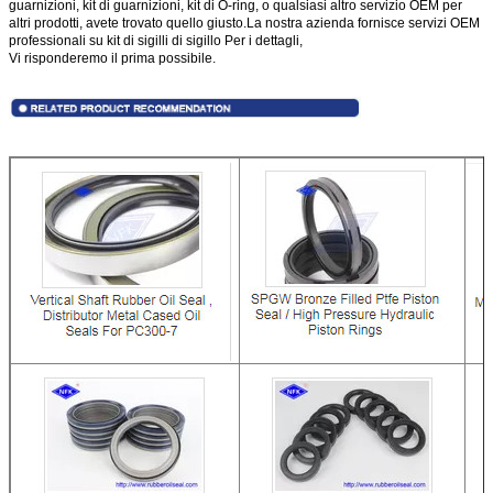
guarnizioni, kit di guarnizioni, kit di O-ring, o qualsiasi altro servizio OEM per
PC100U-3, PC100-5, PC100L-5, PC120-3, PC120-5,
altri prodotti, avete trovato quello giusto.La nostra azienda fornisce servizi OEM
PC150-1, PC150-3, PC150LC-3,PC200-1, PC200-3,
professionali su kit di sigilli di sigillo Per i dettagli,
PC200LC-3, PC2
Vi risponderemo il prima possibile.
Bulldozer a
D20A-5, D20A-6, D20P-5, D20P-5A, D20Q-5, D20PL-5,
trascinatore
D20P-6, D20P-6A, D20Q-6, D20S-6, D20S-5, D21A-5,
D21A-6, D21E-6, D21P-5, D21P-5A, D21Q-5, D21S-5,
D21P-6, D21P-6A/B, D21Q-6, D21S-6, D31A-17, D31E-
18,D31P-17, D31P-17A/B, D31PL-17, D31PLL-17,
D31P-18, D31PL-18, D31PLL-18, D31P-18A, D31Q-17,
D31Q-18, D31S-17, D31S-18, D31S-20, D355A-3,
D355A-5, D375A-1, D37E-1, D37P-1, D37E-2, D37P-2,
D41A-3,D41P-3, D41E-3, D41Q-3, D41S-3, D45A-1,
D45P-1, D45E-1, D45S-1, D475A-1, D50S-16, D50A-16,
D50P-16, D53A-16, D53A-17, D53-17, D53P-16, D53P-
17, D53S-16, D53S-17, D57S-1, D57S-1B, D58E-1,
D58P-1, D60E-7,D60A-7, D60S-7, D60P-7, D60PL-7,
D63E-1, D65A-6, D65A-7, D65E-7, D65A-7, D65E-7,
D65E-8, D65P-6, D65P-7, D65S-7, D65P-8, D65S-8,
D66S-1, D68E-1, D68P-1, D75A-1, D75S-3, D80A-18,
D80E-18, D83E-1, D83P-1,D85A-18, D85E-18, D85E-
SS-2A, D135A-1, D135A-2, D155A-1, D155A-2