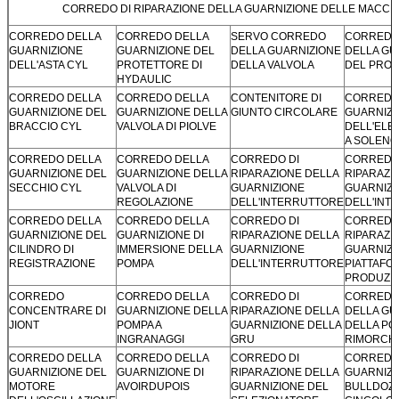
CORREDO DI RIPARAZIONE DELLA GUARNIZIONE DELLE MACCH
CORREDO DELLA
CORREDO DELLA
SERVO CORREDO
CORREDO 
GUARNIZIONE
GUARNIZIONE DEL
DELLA GUARNIZIONE
DELLA GU
DELL'ASTA CYL
PROTETTORE DI
DELLA VALVOLA
DEL PRO
HYDAULIC
CORREDO DELLA
CORREDO DELLA
CONTENITORE DI
CORREDO
GUARNIZIONE DEL
GUARNIZIONE DELLA
GIUNTO CIRCOLARE
GUARNIZI
BRACCIO CYL
VALVOLA DI PIOLVE
DELL'ELE
A SOLENO
CORREDO DELLA
CORREDO DELLA
CORREDO DI
CORREDO
GUARNIZIONE DEL
GUARNIZIONE DELLA
RIPARAZIONE DELLA
RIPARAZI
SECCHIO CYL
VALVOLA DI
GUARNIZIONE
GUARNIZI
REGOLAZIONE
DELL'INTERRUTTORE
DELL'INT
CORREDO DELLA
CORREDO DELLA
CORREDO DI
CORREDO
GUARNIZIONE DEL
GUARNIZIONE DI
RIPARAZIONE DELLA
RIPARAZI
CILINDRO DI
IMMERSIONE DELLA
GUARNIZIONE
GUARNIZI
REGISTRAZIONE
POMPA
DELL'INTERRUTTORE
PIATTAFO
PRODUZI
CORREDO
CORREDO DELLA
CORREDO DI
CORREDO
CONCENTRARE DI
GUARNIZIONE DELLA
RIPARAZIONE DELLA
DELLA GU
JIONT
POMPA A
GUARNIZIONE DELLA
DELLA PO
INGRANAGGI
GRU
RIMORCH
CORREDO DELLA
CORREDO DELLA
CORREDO DI
CORREDO
GUARNIZIONE DEL
GUARNIZIONE DI
RIPARAZIONE DELLA
GUARNIZI
MOTORE
AVOIRDUPOIS
GUARNIZIONE DEL
BULLDOZ