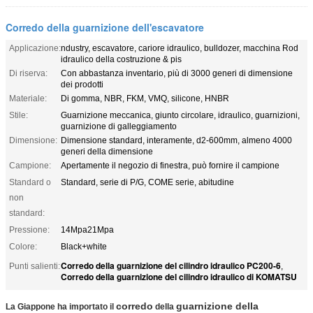
Corredo della guarnizione dell'escavatore
Applicazione:
ndustry, escavatore, cariore idraulico, bulldozer, macchina Rod
idraulico della costruzione & pis
Di riserva:
Con abbastanza inventario, più di 3000 generi di dimensione
dei prodotti
Materiale:
Di gomma, NBR, FKM, VMQ, silicone, HNBR
Stile:
Guarnizione meccanica, giunto circolare, idraulico, guarnizioni,
guarnizione di galleggiamento
Dimensione:
Dimensione standard, interamente, d2-600mm, almeno 4000
generi della dimensione
Campione:
Apertamente il negozio di finestra, può fornire il campione
Standard o
Standard, serie di P/G, COME serie, abitudine
non
standard:
Pressione:
14Mpa21Mpa
Colore:
Black+white
Corredo della guarnizione del cilindro idraulico PC200-6
Punti salienti:
,
Corredo della guarnizione del cilindro idraulico di KOMATSU
corredo
guarnizione della
La Giappone ha importato il
della