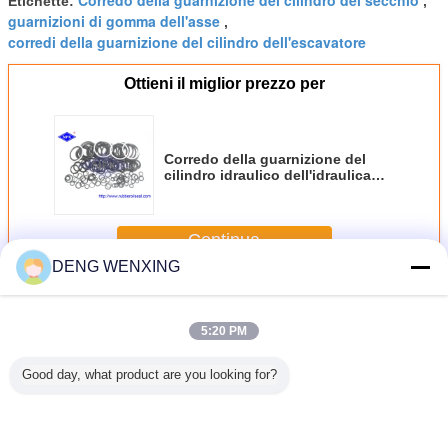
Etichette:
,
guarnizioni di gomma dell'asse
,
corredi della guarnizione del cilindro dell'escavatore
Ottieni il miglior prezzo per
Corredo della guarnizione del
cilindro idraulico dell'idraulica
dell'escavatore PC200-6 di
KOMATSU
Continua
DENG WENXING
Corredo della guarnizione dell'escavatore
Più
5:20 PM
Good day, what product are you looking for?
atore
Resistente ad alta
Il corredo
Durata della vita
Corred
69540
temperatura
durevole della
lunga NBR della
Hydrauli
Seal Kits
materiale
guarnizione
guarnizione della
Sea