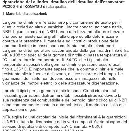
riparazione del cilindro idraulico dell'idraulica dell'escavatore
PC200-6 di
di
KOMATSU
alta qualità
1.
Materiale di
applicazioni
:
La gomma di nitrile è l'elastomero più comunemente usato per i
giunti circolari ed altre guarnizioni. Inoltre conosciuto come nitrile,
NBR. I giunti circolari di NBR hanno una forza ad alta resistenza e
una buona resistenza ai graffi, alle crepe ed alla deformazione
dovuta alla pressione. Il materiale ed i costi di produzione della
gomma di nitrile in basso sono confrontati ad altri elastomeri.
La gamma di temperature raccomandata della gomma di nitrile è fra
-40 e 108 tipi speciali della gomma di nitrile di bassa temperatura di
°C. può trattare le temperature di -54 °C. che i tipi ad alta
temperatura speciali della gomma di nitrile possono essere usati
fino a 135 °C. È importante sapere che la gomma di nitrile è male
resistente alle influenze dell'ozono, di luce solare e del tempo. Le
guarnizioni del nitrile non devono essere immagazzinate nelle
vicinanze dei motori elettrici o delle attrezzature digenerazione.
I prodotti tipici per la gomma di nitrile sono: Giunti circolari, tubi
flessibili, guarnizioni, diaframmi e tubi flessibili idraulici. dovuto la
sua resistenza del combustibile e del petrolio, giunti circolari di NBR
sono comunemente usato in automobilistico, il marinaio e l'olio e le
applicazioni di gas.
NFK sigilla i giunti circolari del nitrile dei rifornimenti & le guarnizioni
di NBR in tutta la dimensione ed in vari composti. Avete bisogno del
servizio di qualità e di competenza? Chiamata + 86(0)
13924029131 o spedirci: upsea; @163.com.