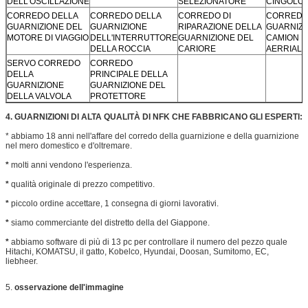
DELL'OSCILLAZIONE
SELEZIONATORE
CINGOLO
CORREDO DELLA
CORREDO DELLA
CORREDO DI
CORREDO
GUARNIZIONE DEL
GUARNIZIONE
RIPARAZIONE DELLA
GUARNIZI
MOTORE DI VIAGGIO
DELL'INTERRUTTORE
GUARNIZIONE DEL
CAMION DI
DELLA ROCCIA
CARIORE
AERRIAL
SERVO CORREDO
CORREDO
DELLA
PRINCIPALE DELLA
GUARNIZIONE
GUARNIZIONE DEL
DELLA VALVOLA
PROTETTORE
4. GUARNIZIONI DI ALTA QUALITÀ DI NFK CHE FABBRICANO GLI ESPERTI:
* abbiamo 18 anni nell'affare del corredo della guarnizione e della guarnizione
nel mero domestico e d'oltremare.
*
molti anni vendono l'esperienza.
*
qualità originale di prezzo competitivo.
*
piccolo ordine accettare, 1 consegna di giorni lavorativi.
*
siamo commerciante del distretto della del Giappone.
*
abbiamo software di più di 13 pc per controllare il numero del pezzo quale
Hitachi, KOMATSU, il gatto, Kobelco, Hyundai, Doosan, Sumitomo, EC,
liebheer.
5.
osservazione dell'immagine