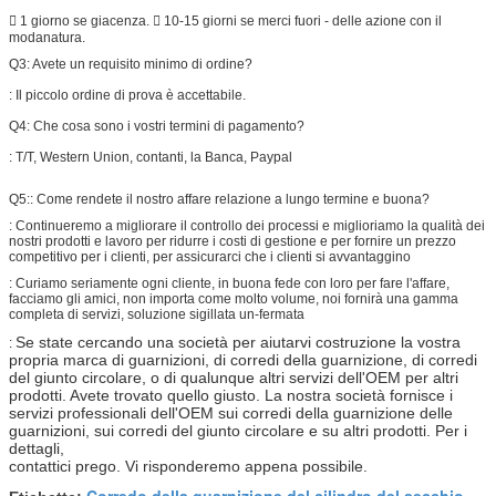
 1 giorno se giacenza.  10-15 giorni se merci fuori - delle azione con il
modanatura.
Q3: Avete un requisito minimo di ordine?
: Il piccolo ordine di prova è accettabile.
Q4: Che cosa sono i vostri termini di pagamento?
:
T/T, Western Union, contanti, la Banca, Paypal
Q5:
: Come rendete il nostro affare relazione a lungo termine e buona?
: Continueremo a migliorare il controllo dei processi e miglioriamo la qualità dei
nostri prodotti e lavoro per ridurre i costi di gestione e per fornire un prezzo
competitivo per i clienti, per assicurarci che i clienti si avvantaggino
: Curiamo seriamente ogni cliente, in buona fede con loro per fare l'affare,
facciamo gli amici, non importa come molto volume, noi fornirà una gamma
completa di servizi, soluzione sigillata un-fermata
Se state cercando una società per aiutarvi costruzione la vostra
:
propria marca di guarnizioni, di corredi della guarnizione, di corredi
del giunto circolare, o di qualunque altri servizi dell'OEM per altri
prodotti. Avete trovato quello giusto. La nostra società fornisce i
servizi professionali dell'OEM sui corredi della guarnizione delle
guarnizioni, sui corredi del giunto circolare e su altri prodotti. Per i
dettagli,
contattici prego. Vi risponderemo appena possibile.
Corredo della guarnizione del cilindro del secchio