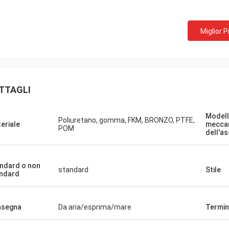
Miglior 
TTAGLI
Model
Poliuretano, gomma, FKM, BRONZO, PTFE,
eriale
mecca
POM
dell'a
ndard o non
standard
Stile
ndard
nsegna
Da aria/esprima/mare
Termin