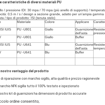
Le caratteristiche di diversi materiali PU
illo / pressione IDI: 30 mpa / 70 mpa (più anello di supporto) / tempera
ocità: 0,5 m / s / design a sezione grande, adatto per un'ampia gamma di
ta / tipo di prodotto: ISI (tenuta stelo)
e
Materiale
Colore
Applicare
Caratter
 ISI IUIS
PU -U801
Giallo
Guarnizione
Resiste
dell'asta
pressio
Y
PU -U801
Giallo
Buffer
 ISI IUS
PU -U641
Blu
Guarnizione
Resisten
dell'asta
temper
Y
PU -U641
Blu
Buffer
l
nostro
vantaggio del
prodotto
 di riparazione con marchio sigillo,
alta qualità e prezzo ragionevole
 marchio NFK sigilla tutto il 100% testato e ispezionato
 nostro kit di guarnizioni ha dimensioni di prodotto accurate
ccolo ordine consentito;