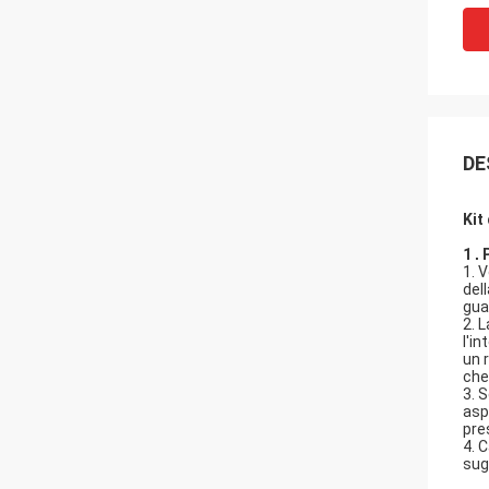
DE
Kit
1
.
1. 
del
gua
2. 
l'i
un 
che
3. 
asp
pres
4. 
sug