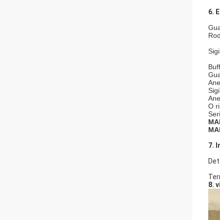
6. 
Gua
Rod
Sig
Buf
Gua
Ane
Sig
Ane
O r
Ser
MA
MA
7. 
Det
Ter
8. 