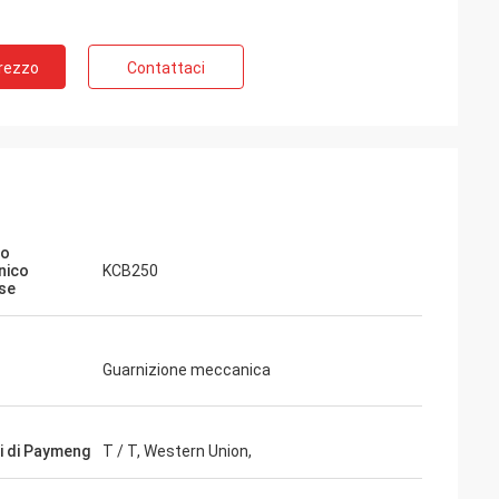
Prezzo
Contattaci
lo
nico
KCB250
sse
Guarnizione meccanica
i di Paymeng
T / T, Western Union,