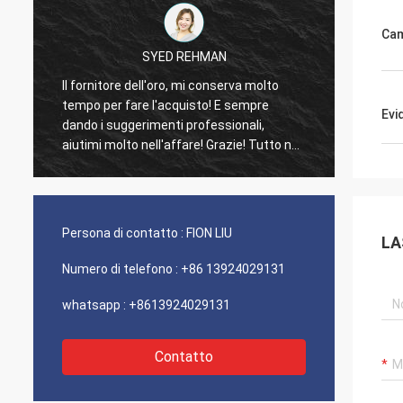
Cam
SYED REHMAN
Mut
Il fornitore dell'oro, mi conserva molto
I clienti anz
tempo per fare l'acquisto! E sempre
consueto, i p
Evi
dando i suggerimenti professionali,
100% autenti
aiutimi molto nell'affare! Grazie! Tutto nel
eccezionale.
migliore ordine, le merci di buona qualità,
molto buon r
trasporto veloce e servizio che molto
buon raccomando. Merita 5 stelle! I vostri
prodotti guarda benissimo e alta qualità
Persona di contatto :
FION LIU
LA
ugualmente e contatteranno la vostra
società per comprare più
Numero di telefono :
+86 13924029131
whatsapp :
+8613924029131
Contatto