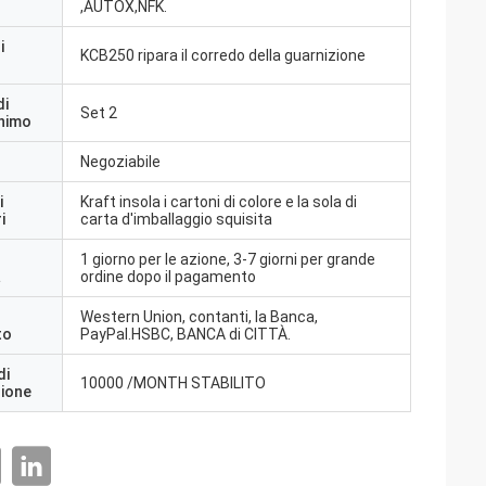
,AUTOX,NFK.
i
KCB250 ripara il corredo della guarnizione
di
Set 2
inimo
Negoziabile
i
Kraft insola i cartoni di colore e la sola di
i
carta d'imballaggio squisita
1 giorno per le azione, 3-7 giorni per grande
a
ordine dopo il pagamento
Western Union, contanti, la Banca,
to
PayPal.HSBC, BANCA di CITTÀ.
di
10000 /MONTH STABILITO
zione