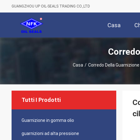
GUANGZHOU UP OIL-SEALS TRADING CO.,LTD
Casa
Ch
Corredo 
Casa
/
Corredo Della Guarnizione 
Tutti I Prodotti
Co
ci
Guarnizione in gomma olio
guarnizioni ad alta pressione