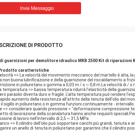
Invia Messaggio
SCRIZIONE DI PRODOTTO
 di guarnizioni per demolitore idraulico MKB 2500 Kit di riparazioni 
Prodotto
caratteristiche
Velocità => La velocità del movimento meccanico del martello è alta, la p
la non buona lubrificazione e della guarnizione del riscaldamento a fri
rnizione in poliuretano o gomma a 0,03 m / s ~ 0,8 m La velocità di / s 
La temperatura => bassa temperatura ridurrà l'elasticità della guarniz
ntero paraolio diventa duro e fragile. L'alta temperatura può rendere l'e
rapido aumento della resistenza all'attrito della tenuta dell'olio del m
 il sigillo in poliuretano o in gomma funzioni continuamente - intervall
Se => considerare quando pressione = "deformazione compressione tenut
etto di lavorazione della scanalatura hanno anche requisiti speciali.Pe
sione di lavoro nell'intervallo di 2,5 ~ 31,5 MPa.
Carico => Il cilindro dell'olio può sopportare carichi più grandi, tenuta 
gerire un anello di tenuta in poliuretano per garantire che il cilindro 