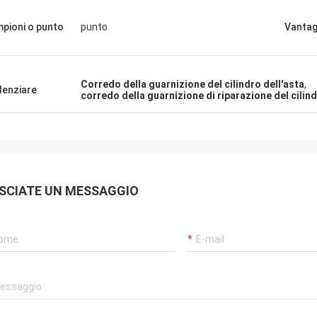
pioni o punto
punto
Vantag
akilwa Wilson Africa
Carlo
iani, cose sono ancora come di
Il buon fornitore e sempre dare
rodotti dell'agenzia sono
suggerimenti professionali, m
Corredo della guarnizione del cilindro dell'asta
,
denziare
corredo della guarnizione di riparazione del cilind
co, la prestazione di costo
buona qualità, noi avranno coo
 Trasporto veloce e servic
lungo in futuro.
accomando merito 5 stelle!
SCIATE UN MESSAGGIO