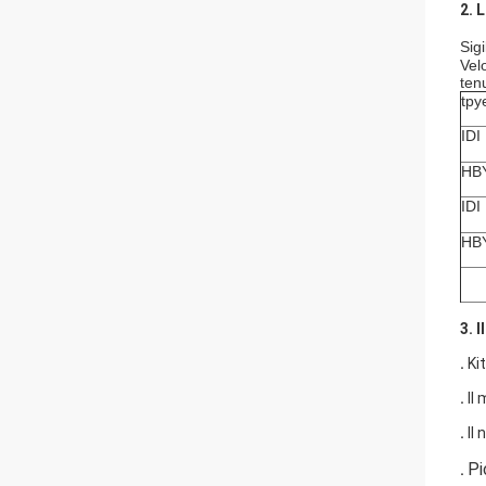
2. 
Sig
Vel
tenu
tpy
IDI
HB
IDI
HB
3. I
.
Kit
.
Il
.
Il
Pi
.