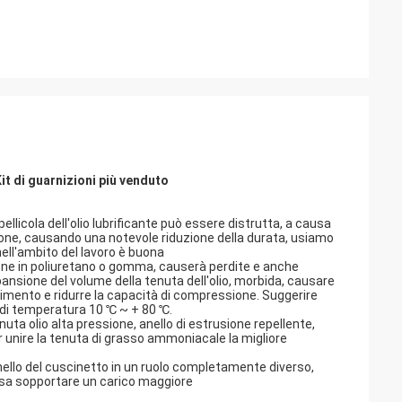
Kit di guarnizioni più venduto
ellicola dell'olio lubrificante può essere distrutta, a causa
zione, causando una notevole riduzione della durata, usiamo
nell'ambito del lavoro è buona
ione in poliuretano o gomma, causerà perdite e anche
spansione del volume della tenuta dell'olio, morbida, causare
ovimento e ridurre la capacità di compressione. Suggerire
o di temperatura 10 ℃ ~ + 80 ℃.
a olio alta pressione, anello di estrusione repellente,
r unire la tenuta di grasso ammoniacale la migliore
e anello del cuscinetto in un ruolo completamente diverso,
possa sopportare un carico maggiore