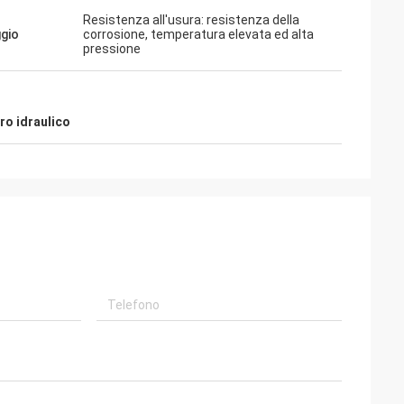
Resistenza all'usura: resistenza della
gio
corrosione, temperatura elevata ed alta
pressione
 i
erci sono
ro idraulico
pertion