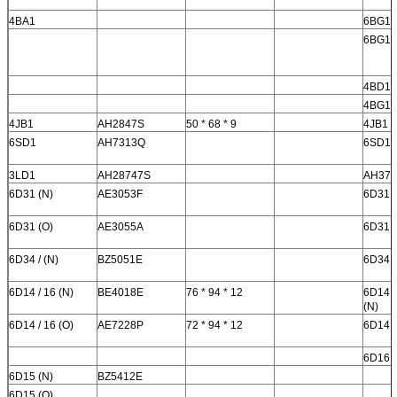
4BA1
6BG1 
6BG1 
4BD1 
4BG1
4JB1
AH2847S
50 * 68 * 9
4JB1
6SD1
AH7313Q
6SD1
3LD1
AH28747S
AH372
6D31 (N)
AE3053F
6D31 (
6D31 (O)
AE3055A
6D31 (
6D34 / (N)
BZ5051E
6D34 (
6D14 / 16 (N)
BE4018E
76 * 94 * 12
6D14 /
(N)
6D14 / 16 (O)
AE7228P
72 * 94 * 12
6D14 /
6D16 (
6D15 (N)
BZ5412E
6D15 (O)