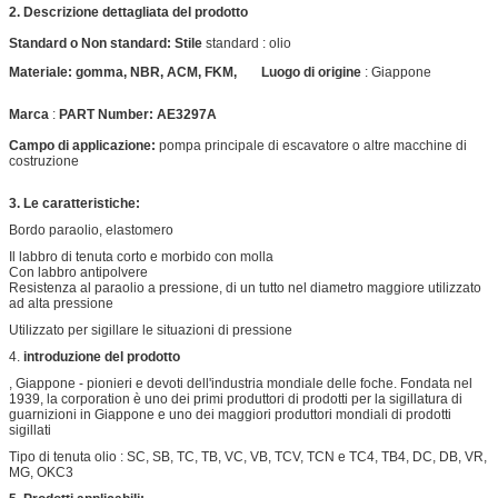
2.
Descrizione dettagliata del prodotto
Standard
o Non standard:
Stile
standard
:
olio
Materiale:
gomma, NBR, ACM, FKM,
Luogo di origine
:
Giappone
Marca
:
PART Number:
AE3297A
Campo di applicazione:
pompa principale di escavatore o altre macchine di
costruzione
3. Le caratteristiche:
Bordo paraolio, elastomero
Il labbro di tenuta corto e morbido con molla
Con labbro antipolvere
Resistenza al paraolio a pressione, di un tutto nel diametro maggiore utilizzato
ad alta pressione
Utilizzato per sigillare le situazioni di pressione
4.
introduzione del prodotto
, Giappone - pionieri e devoti dell'industria mondiale delle foche.
Fondata nel
1939, la corporation è uno dei primi produttori di prodotti per la sigillatura di
guarnizioni in Giappone e uno dei maggiori produttori mondiali di prodotti
sigillati
Tipo di tenuta olio : SC, SB, TC, TB, VC, VB, TCV, TCN e TC4, TB4, DC, DB, VR,
MG, OKC3