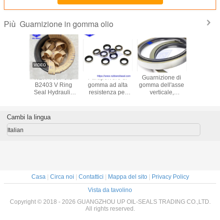
Guarnizione in gomma olio
Più
motori
NBR V99F JIS
Parapolvere di
Guarnizione di
Anello idra
 Sigillo
B2403 V Ring
gomma ad alta
gomma dell'asse
gom
lio del
Seal Hydraulic
resistenza per
verticale,
pneumati
erzo ad
Cylinder Piston
moto alternativo
guarnizioni
Rod Piston
essione
Rod Seals
AR1664F5 DKB
rivestite metallo
Seal d
30
del distributore
guarnizi
Cambi la lingua
commerciale per
UPH 
PC300-7
Italian
Casa
|
Circa noi
|
Contattici
|
Mappa del sito
|
Privacy Policy
Vista da tavolino
Copyright © 2018 - 2026 GUANGZHOU UP OIL-SEALS TRADING CO.,LTD.
All rights reserved.