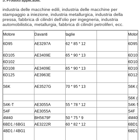
5. Prodotti applicabili:
industria delle macchine edili, industria delle macchine per
stampaggio a iniezione, industria metallurgica, industria della
pressa, fabbrica di cilindri dell'olio per ingegneria, industria
automobilistica, metallurgia, fabbrica di cilindri petroliferi, ecc.
Motore
Davanti
taglie
Motore
6D95
AE3297A
62 * 85 * 12
6D95
6D105
AE3409E
65 * 90 * 13
6D105
6D102
6D102
6D108
AE3409E
65 * 90 * 13
6D108
6D125
AE3963E
6D125
S6K
AE3527G
70 * 95 * 13
S6K (N
S6K (O
S4K-T
AE3055A
55 * 78 * 12
S4K-T
S4F
AE3055A
S4F
4M40
BH5679F
50 * 75 * 9
4M40
6BD1 / 6BG1
AE3222R
60 * 82 * 12
6BD1 
4BD1 / 4BG1
6BD1 