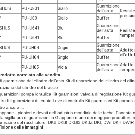
Guarnizione
ISI IUIS
PU -U801
Giallo
dell'asta
Resiste
pressio
Y
PU -U80
Giallo
Buffer
Guarnizione
ISI IUS
PU -U641
Blu
dell'asta
Resisten
temper
Y
PU -U641
Blu
Buffer
Guarnizione
ISI IUS
PU-UH04
Grigio
dell'asta
Adatto 
all'attri
Y
PU-UH04
Grigio
Buffer
Guarnizione
Adatto 
PU-UH05
Viola
dell'asta
temper
Prodotto correlato alla vendita
di guarnizione del cilindro dell'asta Kit di riparazione del cilindro del cilin
razione del cilindro del braccio
 guarnizioni pompa idraulica Kit guarnizioni valvola di regolazione Kit gu
tro Kit guarnizioni di tenuta Leve di controllo Kit guarnizioni Kit paraol
tro ancora ...
iappone - pionieri e devoti dell'industria mondiale delle foche.
Fondata ne
la sigillatura di guarnizioni in Giappone e uno dei maggiori produttori mon
rnizione del raschiatore: DKB DKBI DKBI3 DKBZ DKI, DWI DKH DWI
isione delle immagini