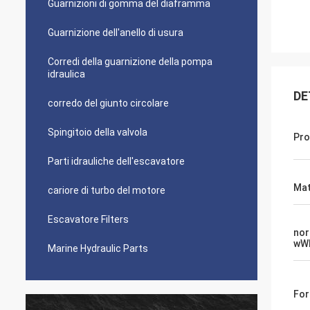
Guarnizioni di gomma del diaframma
Guarnizione dell'anello di usura
Corredi della guarnizione della pompa
idraulica
DE
corredo del giunto circolare
Spingitoio della valvola
Pro
Parti idrauliche dell'escavatore
Mat
cariore di turbo del motore
Escavatore Filters
nor
wW
Marine Hydraulic Parts
Fo