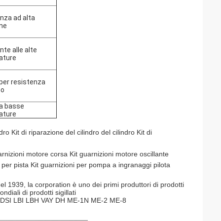
nza ad alta
ne
te alle alte
ature
per resistenza
to
a basse
ature
dro Kit di riparazione del cilindro del cilindro Kit di
arnizioni motore corsa Kit guarnizioni motore oscillante
io per pista Kit guarnizioni per pompa a ingranaggi pilota
l 1939, la corporation è uno dei primi produttori di prodotti
diali di prodotti sigillati
R DSI LBI LBH VAY DH ME-1N ME-2 ME-8