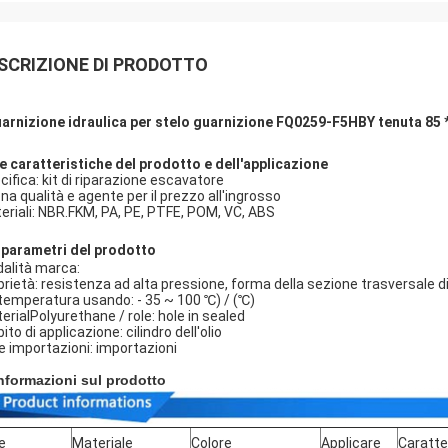
SCRIZIONE DI PRODOTTO
arnizione idraulica per stelo guarnizione FQ0259-F5HBY tenuta 85 *
e caratteristiche del prodotto e dell'applicazione
cifica: kit di riparazione escavatore
na qualità e agente per il prezzo all'ingrosso
eriali: NBR.FKM, PA, PE, PTFE, POM, VC, ABS
I parametri del
prodotto
alità marca:
prietà: resistenza ad alta pressione, forma della sezione trasversale di
 temperatura usando: - 35 ~ 100 ℃) / (℃)
erialPolyurethane / role: hole in sealed
to di applicazione: cilindro dell'olio
le importazioni: importazioni
Informazioni sul prodotto
e
Materiale
Colore
Applicare
Caratte