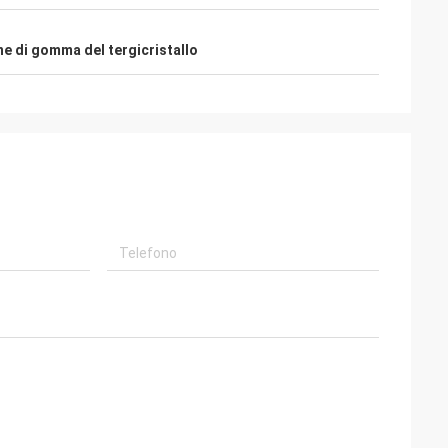
ne di gomma del tergicristallo
ono
on