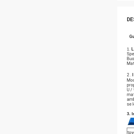
DE
Gu
1.
L
Spe
Buo
Mat
.
2
Mod
pro
U /
mat
ambi
se 
3. 
tpy