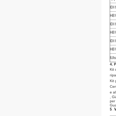
IDI 
HB
IDI 
HB
IDI 
HB
IUIs
4. 
Kit 
ripa
Kit
Cen
e al
, G
per 
Gua
5
.
V