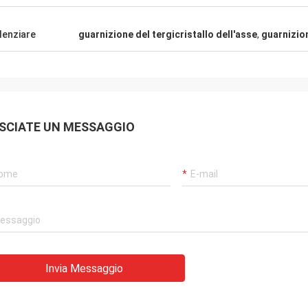
denziare
guarnizione del tergicristallo dell'asse
,
guarnizio
 Wilson Africa
Carlo
cose sono ancora come di
Il buon fornitore e sempre dare i
ti dell'agenzia sono
suggerimenti professionali, merci s
 prestazione di costo
buona qualità, noi avranno cooperti
orto veloce e servic
lungo in futuro.
SCIATE UN MESSAGGIO
ando merito 5 stelle!
Invia Messaggio