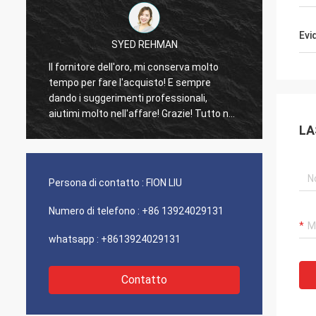
Evi
SYED REHMAN
Mutakilwa
l fornitore dell'oro, mi conserva molto
I clienti anziani, 
tempo per fare l'acquisto! E sempre
consueto, i prodot
ando i suggerimenti professionali,
100% autentico, la
iutimi molto nell'affare! Grazie! Tutto nel
eccezionale. Trasp
LA
igliore ordine, le merci di buona qualità,
molto buon raccom
rasporto veloce e servizio che molto
uon raccomando. Merita 5 stelle! I vostri
rodotti guarda benissimo e alta qualità
Persona di contatto :
FION LIU
ugualmente e contatteranno la vostra
società per comprare più
Numero di telefono :
+86 13924029131
whatsapp :
+8613924029131
Contatto