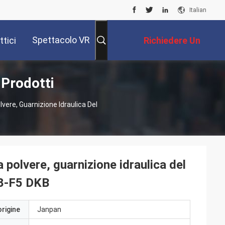
Italian
Spettacolo VR
tici
Richiedere Un
 Prodotti
Preventivo
lvere, Guarnizione Idraulica Del
a polvere, guarnizione idraulica del
828-F5 DKB
origine
Janpan