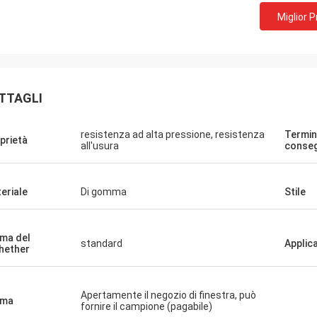
Miglior 
TTAGLI
resistenza ad alta pressione, resistenza
Termin
prietà
all'usura
conse
eriale
Di gomma
Stile
ma del
standard
Applic
hether
Apertamente il negozio di finestra, può
rma
fornire il campione (pagabile)