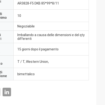
i
AR3828-F5 DKB 85*99*8/11
di
10
inimo
Negoziabile
i
Imballando a causa delle dimensioni e del qty
i
differenti
15 giorni dopo il pagamento
a
T / T, Western Union,
to
di
bimettalico
zione