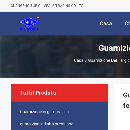
GUANGZHOU UP OIL-SEALS TRADING CO.,LTD
Casa
Ch
Guarnizi
Casa
/
Guarnizione Del Tergicr
Tutti I Prodotti
Gu
te
Guarnizione in gomma olio
guarnizioni ad alta pressione