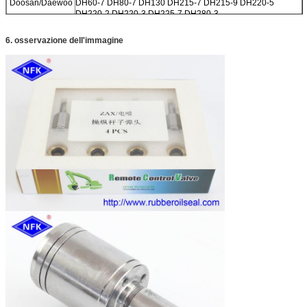
Doosan/Daewoo
DH60-7 DH80-7 DH130 DH215-7 DH215-9 DH220-5
DH220-2 DH220-3 DH225-7 DH280-3
DH150 DH300 DH330-3 DH300-5 DH420LC-7 DH300-7
6. osservazione dell'immagine
CE
EC210BLC EC140BLC EC290B EC360B
210 240
Sumitomo
SH120 SH75 SH100 S280 S280FA S280F2 S281 S340
S265F2
SH200 SH200A3
Kato
HD550 HD450 HD800-7 HD400SEM HD700-2 HD700-5
HD700-7 HD800SD-5 HD900-7
HD820-2 HD820 HD770-1 HD770-2 HD880-1 HD850
HD250 HD400
Altre marche
CLG200 Sunward60 Sunward70
XG820