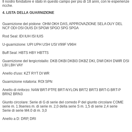
Il nostro fondatore è stato in questo campo per più di 18 anni, con le esperienze
ricche.
4. LISTA DELLA GUARNIZIONE
Guarnizione del pistone: OHM OKH DAS, APPROVAZIONE SELA OUY DEL
NCF ODI OSI OUIS DI SPGW SPGO SPG SPGA
Rod Seal: IDI IUH ISI IUIS
U-guarnizione: UPI UPH USH USI V99F V96H
Buff Seal: HBTS HBY HBTTS
Guarnizione del tergicristallo: DKB DKBI DKBI3 DKBZ DKI, DWI DKH DWIR DSI
LBI LBH VAY
Anello d'uso: KZT RYT DI WR
Guarnizione rotatoria: ROI SPN
Anello di rinforzo: N4W BRT-PTFE BRT-NYLON BRT2 BRT3 BRT-G BRT-P
BRN2 BRN3
Giunto circolare: Serie di G di serie del corredo P del giunto circolare COME
serie m. 1.9series m. di serie m. 2,0 della serie S m. 1,5 di serie 2,4 serie
Serie di serie M4.0 di m. 3,0
Anello a D: DRP, DRI