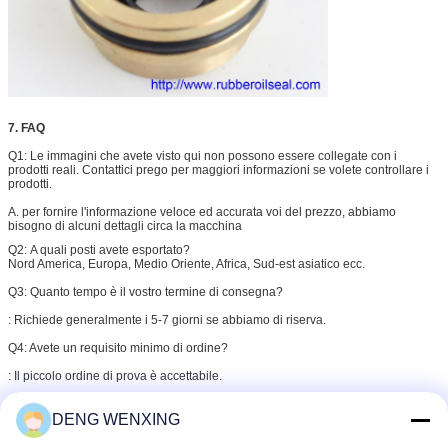
7. FAQ
Q1: Le immagini che avete visto qui non possono essere collegate con i
prodotti reali. Contattici prego per maggiori informazioni se volete controllare i
prodotti.
A. per fornire l'informazione veloce ed accurata voi del prezzo, abbiamo
bisogno di alcuni dettagli circa la macchina
Q2:
A quali posti avete esportato?
Nord America, Europa, Medio Oriente, Africa, Sud-est asiatico ecc.
Q3: Quanto tempo è il vostro termine di consegna?
: Richiede generalmente i 5-7 giorni se abbiamo di riserva.
Q4: Avete un requisito minimo di ordine?
: Il piccolo ordine di prova è accettabile.
componenti del motore dell'escavatore
Etichette:
,
DENG WENXING
parti idrauliche del motore
Parti della pompa dell'escavatore
,