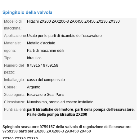
Spingitoio della valvola
Modello di
Hitachi ZX200 ZAX200-3 ZAX450 ZX450 ZX230 ZX330
macchina:
Applicazione:
Usato per le parti di ricambio dell'escavatore
Materiale:
Metallo d'acciaio
egoria:
Parti di macchine edili
Tipo:
Idraulico
Numero del
9759157 9759158
pezzo:
Imballaggio:
cassa del compensato
Colore:
Argento
Sotto egoria:
Escavatore Seal Parts
Circostanza:
Nuovissimo, pronto ad essere installato
parti idrauliche del motore
parti della pompa dell'escavatore
Punti salienti:
,
,
Parte della pompa idraulica ZX200
Spingitoio scavatore 9759157 della valvola di regolazione dell'escavatore
9759158 parti per ZX200 ZAX200-3 ZAX450 ZX450
ZX200 ZX230 ZX330