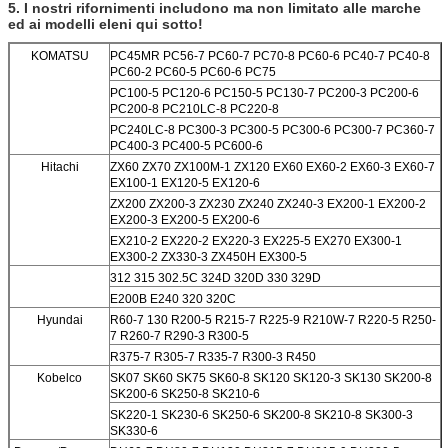
5. I nostri rifornimenti includono ma non limitato alle marche
ed ai modelli eleni qui sotto!
KOMATSU
PC45MR PC56-7 PC60-7 PC70-8 PC60-6 PC40-7 PC40-8
PC60-2 PC60-5 PC60-6 PC75
PC100-5 PC120-6 PC150-5
PC130-7 PC200-3 PC200-6
PC200-8 PC210LC-8 PC220-8
PC240LC-8 PC300-3 PC300-5 PC300-6 PC300-7 PC360-7
PC400-3 PC400-5 PC600-6
Hitachi
ZX60 ZX70 ZX100M-1 ZX120 EX60 EX60-2 EX60-3 EX60-7
EX100-1 EX120-5 EX120-6
ZX200 ZX200-3 ZX230 ZX240 ZX240-3 EX200-1 EX200-2
EX200-3 EX200-5 EX200-6
EX210-2 EX220-2 EX220-3 EX225-5 EX270 EX300-1
EX300-2 ZX330-3 ZX450H EX300-5
312 315 302.5C 324D 320D 330 329D
E200B E240 320 320C
Hyundai
R60-7 130 R200-5 R215-7 R225-9 R210W-7 R220-5 R250-
7 R260-7 R290-3 R300-5
R375-7 R305-7 R335-7 R300-3 R450
Kobelco
SK07 SK60 SK75 SK60-8 SK120 SK120-3 SK130 SK200-8
SK200-6 SK250-8 SK210-6
SK220-1 SK230-6 SK250-6 SK200-8 SK210-8 SK300-3
SK330-6