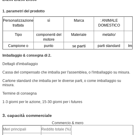
1. parametri del prodotto
Personalizzazione
sì
Marca
: ANIMALE
M
trattata
DOMESTICO
Tipo
componenti del
Materiale
metallo/
motore
parti
Campione o
punto
parti standard
Impo
se
punto:
standard
Imballaggio & consegna di 2.
no
altri/
Proprietà:
corrosione
re
re
Dettagli d'imballaggio
Campo di
all
applicazione
Cassa del compensato che imballa per l'assemblea, o l'imballaggio su misura.
Cartone standard che imballa per le diverse parti, o come imballaggio su
misura.
Termine di consegna
1-3 giorni per le azione, 15-30 giorni per i futures
3. capacità commerciale
Commercio & mero
Meri principali
Reddito totale (%)